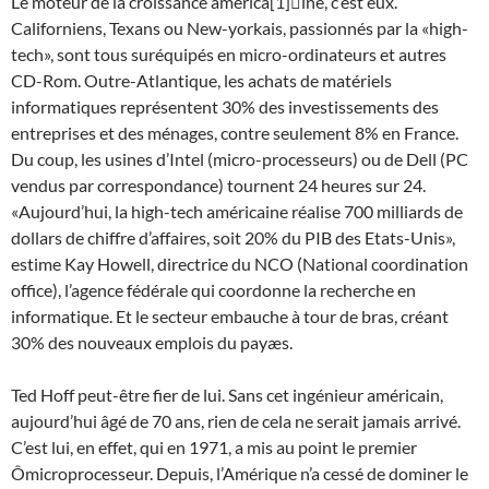
Le moteur de la croissance américa[1]ine, c’est eux.
Californiens, Texans ou New-yorkais, passionnés par la «high-
tech», sont tous suréquipés en micro-ordinateurs et autres
CD-Rom. Outre-Atlantique, les achats de matériels
informatiques représentent 30% des investissements des
entreprises et des ménages, contre seulement 8% en France.
Du coup, les usines d’Intel (micro-processeurs) ou de Dell (PC
vendus par correspondance) tournent 24 heures sur 24.
«Aujourd’hui, la high-tech américaine réalise 700 milliards de
dollars de chiffre d’affaires, soit 20% du PIB des Etats-Unis»,
estime Kay Howell, directrice du NCO (National coordination
office), l’agence fédérale qui coordonne la recherche en
informatique. Et le secteur embauche à tour de bras, créant
30% des nouveaux emplois du payæs.
Ted Hoff peut-être fier de lui. Sans cet ingénieur américain,
aujourd’hui âgé de 70 ans, rien de cela ne serait jamais arrivé.
C’est lui, en effet, qui en 1971, a mis au point le premier
Ômicroprocesseur. Depuis, l’Amérique n’a cessé de dominer le