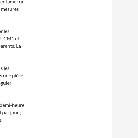
, entamer un
s mesures
r les
E2, CM1 et
parents. La
s les
ns une pièce
éguler
ne demi-heure
 par jour ;
e