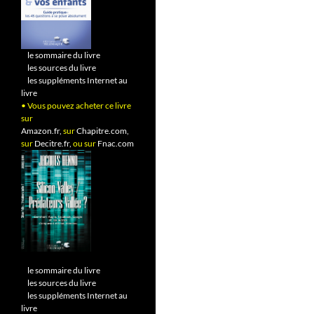
•
le sommaire du livre
•
les sources du livre
•
les suppléments Internet au
livre
• Vous pouvez acheter ce livre
sur
Amazon.fr,
sur
Chapitre.com,
sur
Decitre.fr,
ou sur
Fnac.com
•
le sommaire du livre
•
les sources du livre
•
les suppléments Internet au
livre