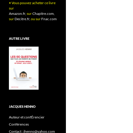
• Vous pouvez acheter ce livre
sur
Amazon.fr,
sur
Chapitre.com,
sur
Decitre.fr,
ou sur
Fnac.com
AUTRE LIVRE
JACQUES HENNO
Auteur et confÉrencier
Conférences
Contact : jhenno@yahoo.com