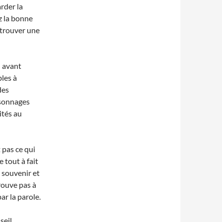
arder la
z la bonne
 trouver une
n avant
bles à
des
rsonnages
ités au
 pas ce qui
 tout à fait
 souvenir et
rouve pas à
ar la parole.
seil