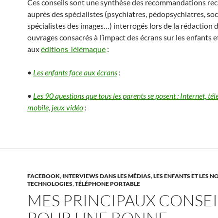
Ces conseils sont une synthèse des recommandations recu
auprès des spécialistes (psychiatres, pédopsychiatres, so
spécialistes des images…) interrogés lors de la rédaction 
ouvrages consacrés à l’impact des écrans sur les enfants e
aux
éditions Télémaque
:
•
Les enfants face aux écrans
:
•
Les 90 questions que tous les parents se posent : Internet, té
mobile, jeux vidéo
:
FACEBOOK
,
INTERVIEWS DANS LES MÉDIAS
,
LES ENFANTS ET LES N
TECHNOLOGIES
,
TÉLÉPHONE PORTABLE
MES PRINCIPAUX CONSEI
POUR UNE BONNE