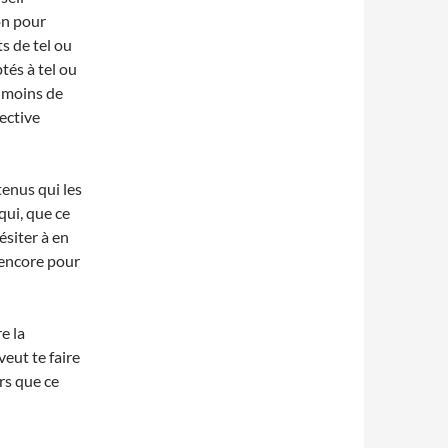
on pour
ts de tel ou
tés à tel ou
e moins de
fective
enus qui les
qui, que ce
ésiter à en
 encore pour
e la
veut te faire
rs que ce