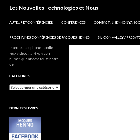
Aller
Recherche
Les Nouvelles Technologies et Nous
au
contenu
AUTEUR ET CONFÉRENCIER
CONFÉRENCES
CONTACT : JHENNO@YAHO
PROCHAINES CONFÉRENCES DE JACQUES HENNO
SILICON VALLEY / PRÉDAT
Internet, téléphone mobile,
jeux vidéo… la révolution
numérique affecte toute notre
vie
CATÉGORIES
Catégories
DERNIERS LIVRES