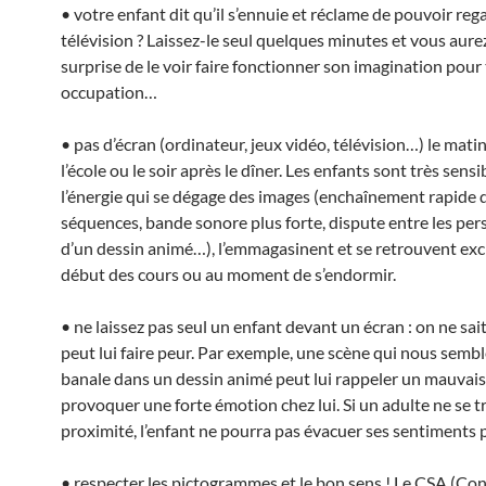
• votre enfant dit qu’il s’ennuie et réclame de pouvoir reg
télévision ? Laissez-le seul quelques minutes et vous aure
surprise de le voir faire fonctionner son imagination pour
occupation…
• pas d’écran (ordinateur, jeux vidéo, télévision…) le mati
l’école ou le soir après le dîner. Les enfants sont très sensi
l’énergie qui se dégage des images (enchaînement rapide 
séquences, bande sonore plus forte, dispute entre les pe
d’un dessin animé…), l’emmagasinent et se retrouvent exc
début des cours ou au moment de s’endormir.
• ne laissez pas seul un enfant devant un écran : on ne sait
peut lui faire peur. Par exemple, une scène qui nous semble
banale dans un dessin animé peut lui rappeler un mauvais
provoquer une forte émotion chez lui. Si un adulte ne se t
proximité, l’enfant ne pourra pas évacuer ses sentiments p
• respecter les pictogrammes et le bon sens ! Le CSA (Con