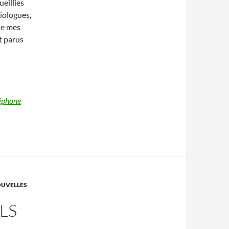
eillies
ciologues,
de mes
t parus
léphone
OUVELLES
LS