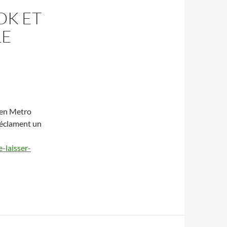
OK ET
LE
dien Metro
 réclament un
-laisser-