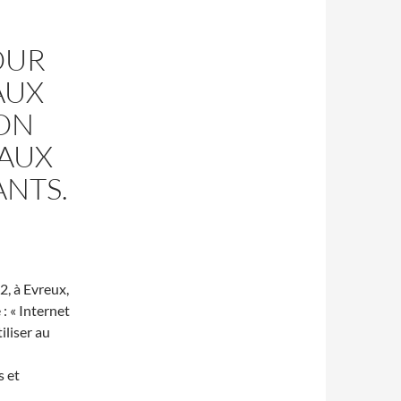
OUR
AUX
ION
EAUX
ANTS.
12, à Evreux,
: « Internet
iliser au
s et