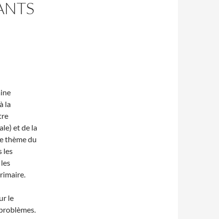
ANTS
aine
à la
tre
e) et de la
 le thème du
 les
 les
rimaire.
ur le
 problèmes.