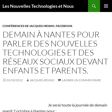
Aller
Recherche
Les Nouvelles Technologies et Nous
au
MENU
contenu
PRINCI
CONFÉRENCES DE JACQUES HENNO
,
FACEBOOK
DEMAIN À NANTES POUR
PARLER DES NOUVELLES
TECHNOLOGIES ET DES
RÉSEAUX SOCIAUX DEVANT
ENFANTS ET PARENTS.
01/10/2012
JACQUES HENNO
LAISSER UN COMMENTAIRE
Je serai toute la journée de demain
mardi 2 octobre à Nantes pour :