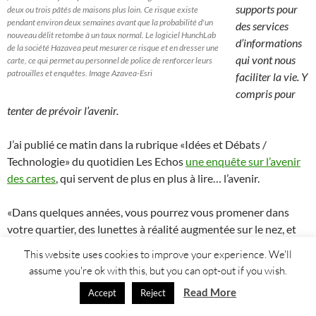
supports pour
deux ou trois pâtés de maisons plus loin. Ce risque existe
pendant environ deux semaines avant que la probabilité d'un
des services
nouveau délit retombe à un taux normal. Le logiciel HunchLab
d’informations
de la société Hazavea peut mesurer ce risque et en dresser une
qui vont nous
carte, ce qui permet au personnel de police de renforcer leurs
patrouilles et enquêtes. Image Azavea-Esri
faciliter la vie. Y
compris pour
tenter de prévoir l’avenir.
J’ai publié ce matin dans la rubrique «Idées et Débats /
Technologie» du quotidien Les Echos
une enquête sur l’avenir
des cartes
, qui servent de plus en plus à lire… l’avenir.
«Dans quelques années, vous pourrez vous promener dans
votre quartier, des lunettes à réalité augmentée sur le nez, et
recevoir un message vous annonçant que l’appartement du
This website uses cookies to improve your experience. We'll
deuxième étage dans l’immeuble qui est à votre droite a une
assume you're ok with this, but you can opt-out if you wish.
très forte probabilité d’être mis en vente dans les trois
Read More
Accept
Reject
prochains mois par son propriétaire : 100 mètres carrés,
3 chambres, 1 million d’euros. Et ce n’est pas tout à fait de la