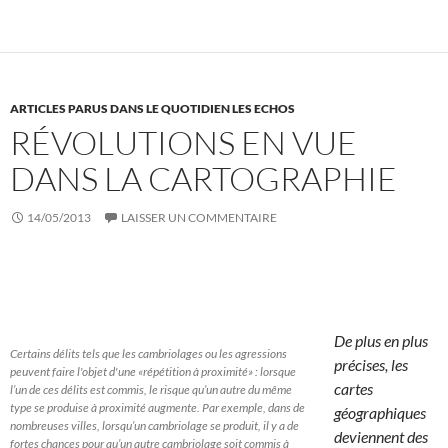
ARTICLES PARUS DANS LE QUOTIDIEN LES ECHOS
RÉVOLUTIONS EN VUE
DANS LA CARTOGRAPHIE
14/05/2013
LAISSER UN COMMENTAIRE
De plus en plus
Certains délits tels que les cambriolages ou les agressions
précises, les
peuvent faire l'objet d'une «répétition à proximité» : lorsque
cartes
l’un de ces délits est commis, le risque qu’un autre du même
type se produise à proximité augmente. Par exemple, dans de
géographiques
nombreuses villes, lorsqu’un cambriolage se produit, il y a de
deviennent des
fortes chances pour qu’un autre cambriolage soit commis à