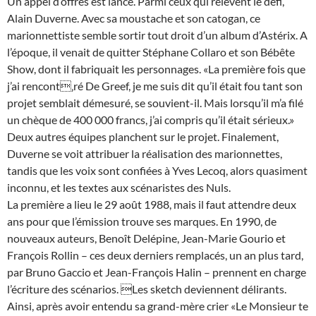
Un appel d’offres est lancé. Parmi ceux qui relèvent le défi,
Alain Duverne. Avec sa moustache et son catogan, ce
marionnettiste semble sortir tout droit d’un album d’Astérix. A
l’époque, il venait de quitter Stéphane Collaro et son Bébête
Show, dont il fabriquait les personnages. «La première fois que
j’ai rencont‚ré De Greef, je me suis dit qu’il était fou tant son
projet semblait démesuré, se souvient-il. Mais lorsqu’il m’a filé
un chèque de 400 000 francs, j’ai compris qu’il était sérieux.»
Deux autres équipes planchent sur le projet. Finalement,
Duverne se voit attribuer la réalisation des marionnettes,
tandis que les voix sont confiées à Yves Lecoq, alors quasiment
inconnu, et les textes aux scénaristes des Nuls.
La première a lieu le 29 août 1988, mais il faut attendre deux
ans pour que l’émission trouve ses marques. En 1990, de
nouveaux auteurs, Benoît Delépine, Jean-Marie Gourio et
François Rollin – ces deux derniers remplacés, un an plus tard,
par Bruno Gaccio et Jean-François Halin – prennent en charge
l’écriture des scénarios. Les sketch deviennent délirants.
Ainsi, après avoir entendu sa grand-mère crier «Le Monsieur te