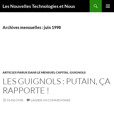
Aller
Recherche
Les Nouvelles Technologies et Nous
au
MENU
contenu
PRINCI
Archives mensuelles : juin 1998
ARTICLES PARUS DANS LE MENSUEL CAPITAL
,
GUIGNOLS
LES GUIGNOLS : PUTAIN, ÇA
RAPPORTE !
01/06/1998
LAISSER UN COMMENTAIRE