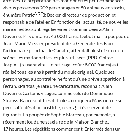
arrêtées. La préparation des marionnettes peut commencer.
«Nous possédons 209 personnages et 50 animaux en stock»,
énumère Patrick Becker, directeur de production et
responsable de l’atelier. En fonction de l’actualité, de nouvelles
marionnettes sont régulièrement commandées à Alain
Duverne. Prix unitaire : 43 000 francs. Début mai, la poupée de
Jean-Marie Messier, président de la Générale des Eaux,
l’actionnaire principal de Canal +, attendait ainsi d’entrer en
scène. Les marionnettes les plus utilisées (PPD, Chirac,
Jospin…) s’usent vite. Un retirage (coût : 8 000 francs) est
réalisé tous les ans à partir du moule original. Quelques
personnages, au contraire, ne font qu’une brève apparition à
l’écran. «Parfois, je rate une caricature, reconnaît Alain
Duverne. Certains visages, comme celui de Dominique
Strauss-Kahn, sont très difficiles à croquer.» Mais rien ne se
perd : affublés d’un postiche, ces «ratés» servent de
figurants. La poupée de Sophie Marceau, par exemple, a
récemment joué une stagiaire de la Maison Blanche…
17 heures. Les répétitions commencent. Enfermés dans un