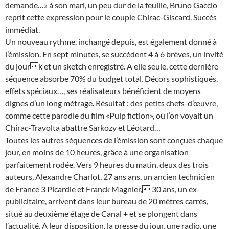
demande…» à son mari, un peu dur de la feuille, Bruno Gaccio
reprit cette expression pour le couple Chirac-Giscard. Succès
immédiat.
Un nouveau rythme, inchangé depuis, est également donné à
l’émission. En sept minutes, se succèdent 4 à 6 brèves, un invité
du jourk et un sketch enregistré. A elle seule, cette dernière
séquence absorbe 70% du budget total. Décors sophistiqués,
effets spéciaux…, ses réalisateurs bénéficient de moyens
dignes d’un long métrage. Résultat : des petits chefs-d’œuvre,
comme cette parodie du film «Pulp fiction», où l’on voyait un
Chirac-Travolta abattre Sarkozy et Léotard…
Toutes les autres séquences de l’émission sont conçues chaque
jour, en moins de 10 heures, grâce à une organisation
parfaitement rodée. Vers 9 heures du matin, deux des trois
auteurs, Alexandre Charlot, 27 ans ans, un ancien technicien
de France 3 Picardie et Franck Magnier, 30 ans, un ex-
publicitaire, arrivent dans leur bureau de 20 mètres carrés,
situé au deuxième étage de Canal + et se plongent dans
l’actualité. A leur disposition, la presse du jour, une radio, une