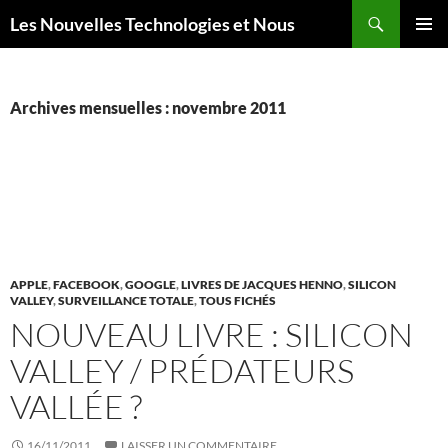
Aller
Recherche
Les Nouvelles Technologies et Nous
au
MENU
contenu
PRINCI
Archives mensuelles : novembre 2011
APPLE
,
FACEBOOK
,
GOOGLE
,
LIVRES DE JACQUES HENNO
,
SILICON
VALLEY
,
SURVEILLANCE TOTALE
,
TOUS FICHÉS
NOUVEAU LIVRE : SILICON
VALLEY / PRÉDATEURS
VALLÉE ?
16/11/2011
LAISSER UN COMMENTAIRE