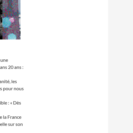
 une
dans 20 ans :
nité, les
és pour nous
ble : « Dès
e la France
ielle sur son