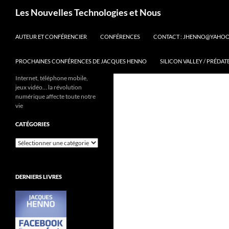
Aller
Recherche
Les Nouvelles Technologies et Nous
au
contenu
AUTEUR ET CONFÉRENCIER
CONFÉRENCES
CONTACT : JHENNO@YAHO
PROCHAINES CONFÉRENCES DE JACQUES HENNO
SILICON VALLEY / PRÉDAT
Internet, téléphone mobile,
jeux vidéo… la révolution
numérique affecte toute notre
vie
CATÉGORIES
Catégories
DERNIERS LIVRES