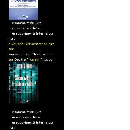
•
le sommaire du livre
•
les sources du livre
•
les suppléments Internet au
livre
• Vous pouvez acheter ce livre
sur
Amazon.fr,
sur
Chapitre.com,
sur
Decitre.fr,
ou sur
Fnac.com
•
le sommaire du livre
•
les sources du livre
•
les suppléments Internet au
livre