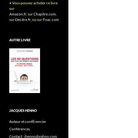
• Vous pouvez acheter ce livre
sur
Amazon.fr,
sur
Chapitre.com,
sur
Decitre.fr,
ou sur
Fnac.com
AUTRE LIVRE
JACQUES HENNO
Auteur et confÉrencier
Conférences
Contact : jhenno@yahoo.com