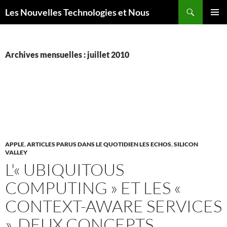
Aller
Recherche
Les Nouvelles Technologies et Nous
au
MENU
contenu
PRINCI
Archives mensuelles : juillet 2010
APPLE
,
ARTICLES PARUS DANS LE QUOTIDIEN LES ECHOS
,
SILICON
VALLEY
L'« UBIQUITOUS
COMPUTING » ET LES «
CONTEXT-AWARE SERVICES
», DEUX CONCEPTS