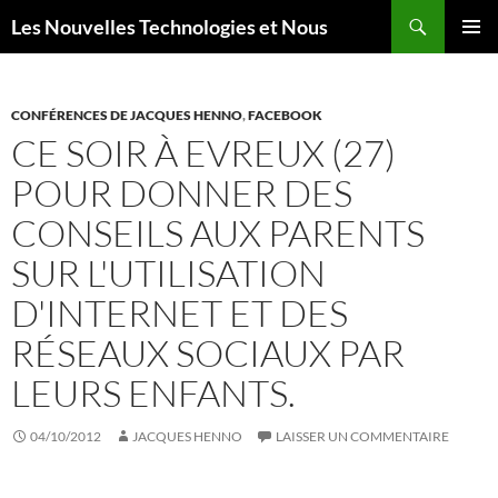
Aller
Recherche
Les Nouvelles Technologies et Nous
au
MENU
contenu
PRINCI
CONFÉRENCES DE JACQUES HENNO
,
FACEBOOK
CE SOIR À EVREUX (27)
POUR DONNER DES
CONSEILS AUX PARENTS
SUR L'UTILISATION
D'INTERNET ET DES
RÉSEAUX SOCIAUX PAR
LEURS ENFANTS.
04/10/2012
JACQUES HENNO
LAISSER UN COMMENTAIRE