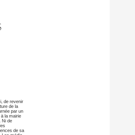
S
ci, de revenir
ture de la
urnée par un
 à la mairie
. Ni de
 les
ences de sa