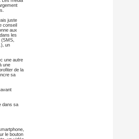
n. Les média
largement
s.
ais juste
e conseil
onne aux
dans les
e (SMS,
), un
ec une autre
à une
rofiter de la
incre sa
 avant
ue dans sa
 smartphone,
ur le bouton