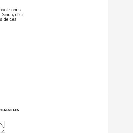
enant : nous
! Sinon, d’ici
es de ces
N DANS LES
UN