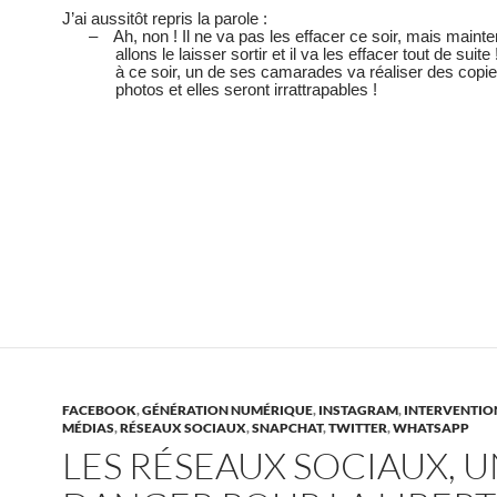
J’ai aussitôt repris la parole :
–
Ah, non ! Il ne va pas les effacer ce soir, mais maint
allons le laisser sortir et il va les effacer tout de suite 
à ce soir, un de ses camarades va réaliser des copi
photos et elles seront irrattrapables !
FACEBOOK
,
GÉNÉRATION NUMÉRIQUE
,
INSTAGRAM
,
INTERVENTIO
MÉDIAS
,
RÉSEAUX SOCIAUX
,
SNAPCHAT
,
TWITTER
,
WHATSAPP
LES RÉSEAUX SOCIAUX, 