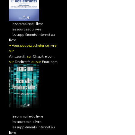
•
le sommaire du livre
•
les sources du livre
•
les suppléments Internet au
livre
• Vous pouvez acheter ce livre
sur
Amazon.fr,
sur
Chapitre.com,
sur
Decitre.fr,
ou sur
Fnac.com
•
le sommaire du livre
•
les sources du livre
•
les suppléments Internet au
livre