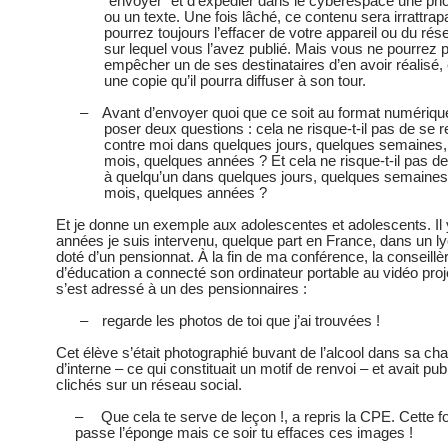
“envoyer” et d’expédier dans le cyberespace une pho
ou un texte. Une fois lâché, ce contenu sera irrattra
pourrez toujours l’effacer de votre appareil ou du rés
sur lequel vous l’avez publié. Mais vous ne pourrez 
empêcher un de ses destinataires d’en avoir réalisé,
une copie qu’il pourra diffuser à son tour.
–
Avant d’envoyer quoi que ce soit au format numérique,
poser deux questions : cela ne risque-t-il pas de se r
contre moi dans quelques jours, quelques semaines
mois, quelques années ? Et cela ne risque-t-il pas de
à quelqu’un dans quelques jours, quelques semaines
mois, quelques années ?
Et je donne un exemple aux adolescentes et adolescents. Il
années je suis intervenu, quelque part en France, dans un ly
doté d’un pensionnat. À la fin de ma conférence, la conseillèr
d’éducation a connecté son ordinateur portable au vidéo proj
s’est adressé à un des pensionnaires :
–
regarde les photos de toi que j’ai trouvées !
Cet élève s’était photographié buvant de l’alcool dans sa c
d’interne – ce qui constituait un motif de renvoi – et avait pub
clichés sur un réseau social.
–
Que cela te serve de leçon !, a repris la CPE. Cette foi
passe l’éponge mais ce soir tu effaces ces images !