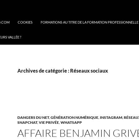
O.COM
COOKIES
FORMATIONS AU TITRE DE LA FORMATION PROFESSIONNELLE
EURS VALLÉE ?
Archives de catégorie : Réseaux sociaux
DANGERS DU NET
,
GÉNÉRATION NUMÉRIQUE
,
INSTAGRAM
,
RÉSEAU
SNAPCHAT
,
VIE PRIVÉE
,
WHATSAPP
AFFAIRE BENJAMIN GRI