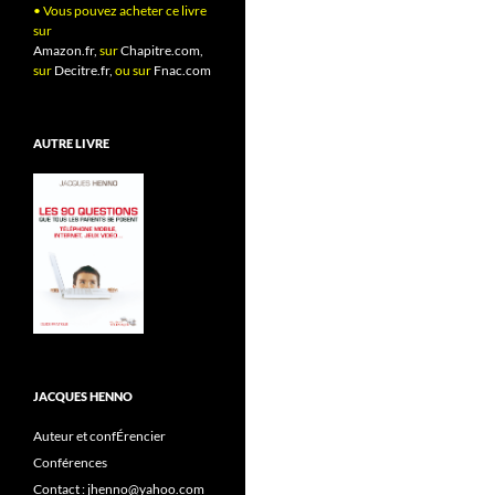
• Vous pouvez acheter ce livre
sur
Amazon.fr,
sur
Chapitre.com,
sur
Decitre.fr,
ou sur
Fnac.com
AUTRE LIVRE
JACQUES HENNO
Auteur et confÉrencier
Conférences
Contact : jhenno@yahoo.com