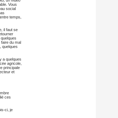
to, un vidéo
pable. Vous
eau social
pas
 entre temps,
 il faut se
etourner
, quelques
 faire du mal
, quelques
 y a quelques
cée agricole,
e principale
ecteur et
hambre
lié ces
s-ci, je