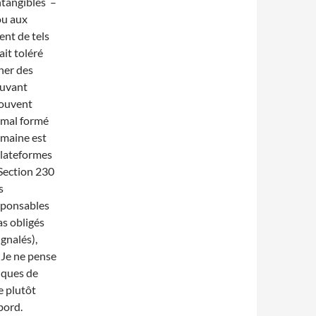
ntangibles –
ou aux
ment de tels
ait toléré
ner des
ouvant
souvent
 mal formé
omaine est
 plateformes
 Section 230
s
sponsables
as obligés
ignalés),
. Je ne pense
iques de
e plutôt
bord.