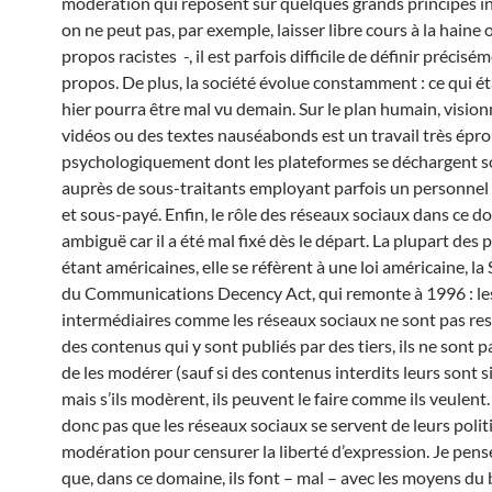
modération qui reposent sur quelques grands principes i
on ne peut pas, par exemple, laisser libre cours à la haine 
propos racistes -, il est parfois difficile de définir précisé
propos. De plus, la société évolue constamment : ce qui ét
hier pourra être mal vu demain. Sur le plan humain, vision
vidéos ou des textes nauséabonds est un travail très épr
psychologiquement dont les plateformes se déchargent 
auprès de sous-traitants employant parfois un personnel
et sous-payé. Enfin, le rôle des réseaux sociaux dans ce d
ambiguë car il a été mal fixé dès le départ. La plupart des
étant américaines, elle se réfèrent à une loi américaine, la
du Communications Decency Act, qui remonte à 1996 : le
intermédiaires comme les réseaux sociaux ne sont pas re
des contenus qui y sont publiés par des tiers, ils ne sont p
de les modérer (sauf si des contenus interdits leurs sont s
mais s’ils modèrent, ils peuvent le faire comme ils veulent
donc pas que les réseaux sociaux se servent de leurs polit
modération pour censurer la liberté d’expression. Je pens
que, dans ce domaine, ils font – mal – avec les moyens du 