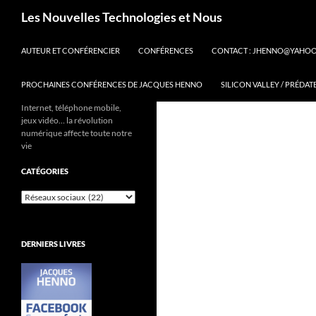
Aller
Recherche
Les Nouvelles Technologies et Nous
au
contenu
AUTEUR ET CONFÉRENCIER
CONFÉRENCES
CONTACT : JHENNO@YAHO
PROCHAINES CONFÉRENCES DE JACQUES HENNO
SILICON VALLEY / PRÉDAT
Internet, téléphone mobile,
jeux vidéo… la révolution
numérique affecte toute notre
vie
CATÉGORIES
Catégories
DERNIERS LIVRES