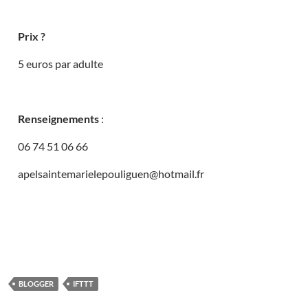
Prix ?
5 euros par adulte
Renseignements
:
06 74 51 06 66
apelsaintemarielepouliguen@hotmail.fr
BLOGGER
IFTTT