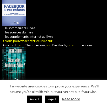
•
le sommaire du livre
•
les sources du livre
•
les suppléments Internet au livre
• Vous pouvez acheter ce livre sur
Amazon.fr,
sur
Chapitre.com,
sur
Decitre.fr,
ou sur
Fnac.com
This website uses cookies to improve your experience. We'll
•
le sommaire du livre
assume you're ok with this, but you can opt-out if you wish.
•
les sources du livre
•
les suppléments Internet au livre
Read More
Accept
Reject
• Vous pouvez acheter ce livre sur
Amazon.fr,
sur
Chapitre.com,
sur
Decitre.fr,
ou sur
Fnac.com