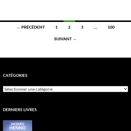
Navigation
← PRÉCÉDENT
1
2
3
…
100
des
SUIVANT →
articles
CATÉGORIES
Catégories
DERNIERS LIVRES