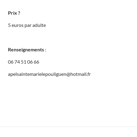
Prix ?
5 euros par adulte
Renseignements
:
06 74 51 06 66
apelsaintemarielepouliguen@hotmail.fr