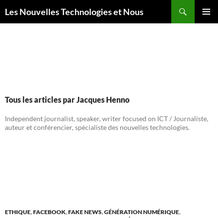
Aller
Recherche
Les Nouvelles Technologies et Nous
au
MENU
contenu
PRINCI
Tous les articles par Jacques Henno
Independent journalist, speaker, writer focused on ICT / Journaliste,
auteur et conférencier, spécialiste des nouvelles technologies.
ETHIQUE
,
FACEBOOK
,
FAKE NEWS
,
GÉNÉRATION NUMÉRIQUE
,