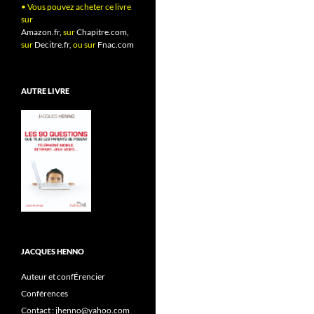
• Vous pouvez acheter ce livre
sur
Amazon.fr,
sur
Chapitre.com,
sur
Decitre.fr,
ou sur
Fnac.com
AUTRE LIVRE
JACQUES HENNO
Auteur et confÉrencier
Conférences
Contact : jhenno@yahoo.com