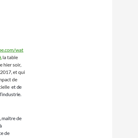
be.com/wat
A
la table
 hier soir,
2017, et qui
impact de
cielle
et de
’industrie.
, maître de
à
ce de