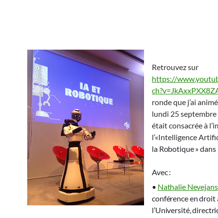
Retrouvez sur
https://www.youtu
ch?v=JkAxxPXX8Z
ronde que j’ai animée
lundi 25 septembre 
était consacrée à l’
l’«Intelligence Artifi
la Robotique » dans l
Avec :
•
Nathalie Nevejans
conférence en droit 
l’Université, directri