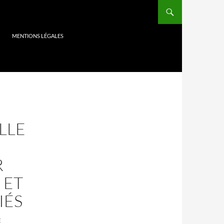
MENTIONS LÉGALES
LLE
R
 ET
IÉS
E