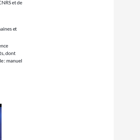
 CNRS et de
aines et
ence
ts, dont
le : manuel