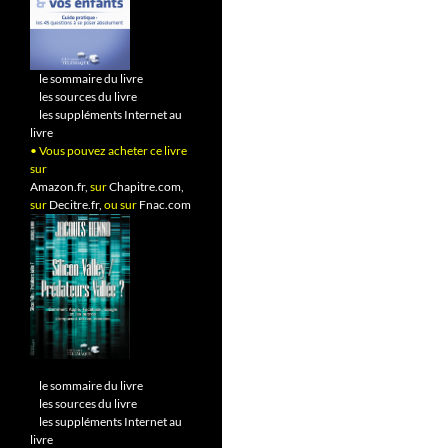
•
le sommaire du livre
•
les sources du livre
•
les suppléments Internet au
livre
• Vous pouvez acheter ce livre
sur
Amazon.fr,
sur
Chapitre.com,
sur
Decitre.fr,
ou sur
Fnac.com
•
le sommaire du livre
•
les sources du livre
•
les suppléments Internet au
livre