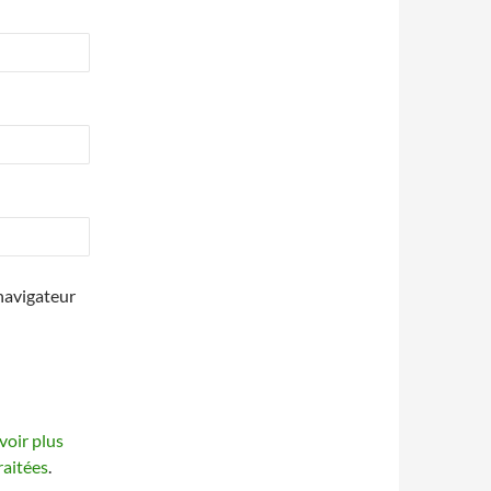
navigateur
voir plus
raitées
.