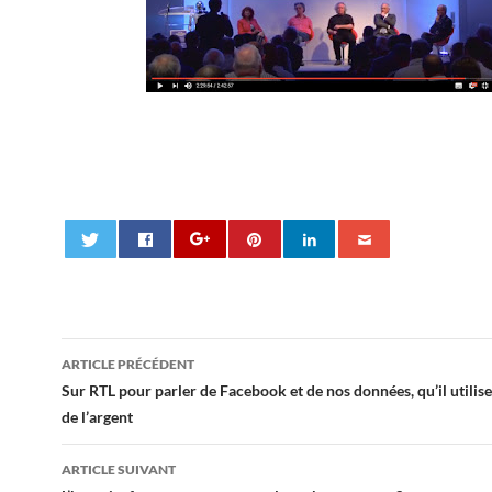
Navigation
ARTICLE PRÉCÉDENT
des
Sur RTL pour parler de Facebook et de nos données, qu’il utilis
de l’argent
articles
ARTICLE SUIVANT