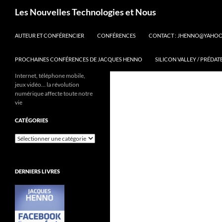
Aller
Recherche
Les Nouvelles Technologies et Nous
au
contenu
AUTEUR ET CONFÉRENCIER
CONFÉRENCES
CONTACT : JHENNO@YAHO
PROCHAINES CONFÉRENCES DE JACQUES HENNO
SILICON VALLEY / PRÉDAT
Internet, téléphone mobile,
jeux vidéo… la révolution
numérique affecte toute notre
vie
CATÉGORIES
Catégories
DERNIERS LIVRES