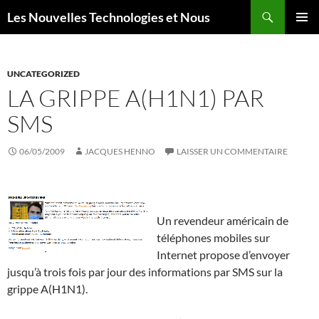
Aller
Recherche
Les Nouvelles Technologies et Nous
au
MENU
contenu
PRINCI
UNCATEGORIZED
LA GRIPPE A(H1N1) PAR
SMS
06/05/2009
JACQUES HENNO
LAISSER UN COMMENTAIRE
Un revendeur américain de
téléphones mobiles sur
Internet propose d’envoyer
jusqu’à trois fois par jour des informations par SMS sur la
grippe A(H1N1).