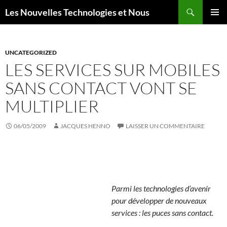
Aller
Recherche
Les Nouvelles Technologies et Nous
au
MENU
contenu
PRINCI
UNCATEGORIZED
LES SERVICES SUR MOBILES
SANS CONTACT VONT SE
MULTIPLIER
06/05/2009
JACQUES HENNO
LAISSER UN COMMENTAIRE
Parmi les technologies d’avenir
pour développer de nouveaux
services : les puces sans contact.