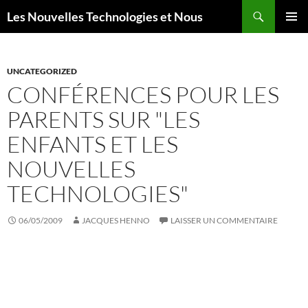
Aller
Recherche
Les Nouvelles Technologies et Nous
au
MENU
contenu
PRINCI
UNCATEGORIZED
CONFÉRENCES POUR LES
PARENTS SUR "LES
ENFANTS ET LES
NOUVELLES
TECHNOLOGIES"
06/05/2009
JACQUES HENNO
LAISSER UN COMMENTAIRE