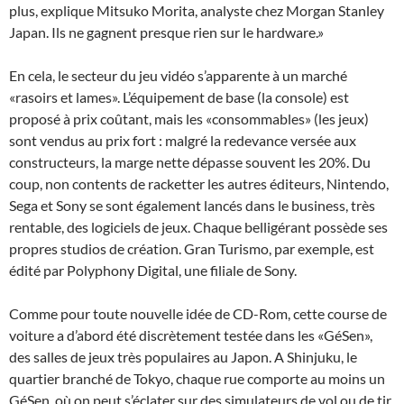
plus, explique Mitsuko Morita, analyste chez Morgan Stanley
Japan. Ils ne gagnent presque rien sur le hardware.»
En cela, le secteur du jeu vidéo s’apparente à un marché
«rasoirs et lames». L’équipement de base (la console) est
proposé à prix coûtant, mais les «consommables» (les jeux)
sont vendus au prix fort : malgré la redevance versée aux
constructeurs, la marge nette dépasse souvent les 20%. Du
coup, non contents de racketter les autres éditeurs, Nintendo,
Sega et Sony se sont également lancés dans le business, très
rentable, des logiciels de jeux. Chaque belligérant possède ses
propres studios de création. Gran Turismo, par exemple, est
édité par Polyphony Digital, une filiale de Sony.
Comme pour toute nouvelle idée de CD-Rom, cette course de
voiture a d’abord été discrètement testée dans les «GéSen»,
des salles de jeux très populaires au Japon. A Shinjuku, le
quartier branché de Tokyo, chaque rue comporte au moins un
GéSen, où on peut s’éclater sur des simulateurs de vol ou de tir.