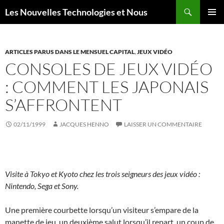
Aller
Recherche
Les Nouvelles Technologies et Nous
au
MENU
contenu
PRINCI
ARTICLES PARUS DANS LE MENSUEL CAPITAL
,
JEUX VIDÉO
CONSOLES DE JEUX VIDÉO
: COMMENT LES JAPONAIS
S’AFFRONTENT
02/11/1999
JACQUES HENNO
LAISSER UN COMMENTAIRE
Visite à Tokyo et Kyoto chez les trois seigneurs des jeux vidéo :
Nintendo, Sega et Sony.
Une première courbette lorsqu’un visiteur s’empare de la
manette de jeu, un deuxième salut lorsqu’il repart, un coup de