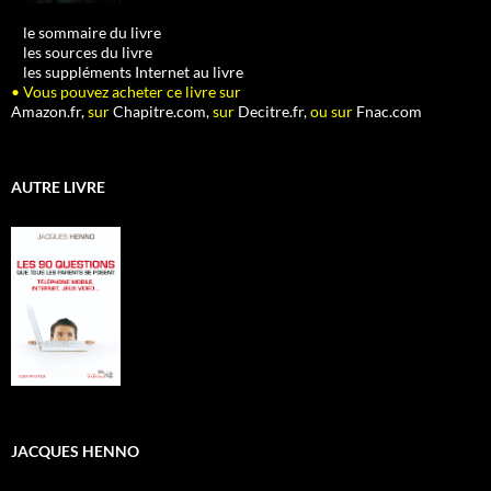
•
le sommaire du livre
•
les sources du livre
•
les suppléments Internet au livre
• Vous pouvez acheter ce livre sur
Amazon.fr,
sur
Chapitre.com,
sur
Decitre.fr,
ou sur
Fnac.com
AUTRE LIVRE
JACQUES HENNO