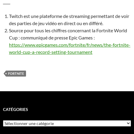
____
Twitch est une plateforme de streaming permettant de voir
des parties de jeu vidéo en direct ou en différé.
Source pour tous les chiffres concernant la Fortnite World
Cup : communiqué de presse Epic Games :
https://www.epicgames.com/fortnite/fr/news/the-fortnite-
world-cup-a-record-setting-tournament
FORTNITE
CATÉGORIES
Catégories