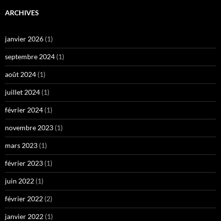
ARCHIVES
janvier 2026
(1)
septembre 2024
(1)
août 2024
(1)
juillet 2024
(1)
février 2024
(1)
novembre 2023
(1)
mars 2023
(1)
février 2023
(1)
juin 2022
(1)
février 2022
(2)
janvier 2022
(1)