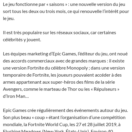
Le jeu fonctionne par « saisons » : une nouvelle version du jeu
sort tous les deux ou trois mois, ce qui renouvelle l’intérêt pour
le jeu.
Il est très populaire sur les réseaux sociaux, car certaines
célébrités y jouent.
Les équipes marketing d’Epic Games, l’éditeur du jeu, ont noué
des accords commerciaux avec de grandes marques : il existe
une version Fortnite du célèbre Monopoly ; dans une version
temporaire de Fortnite, les joueurs pouvaient accéder à des
armes appartenant aux super-héros des films de la série
Avengers, comme le marteau de Thor ou les « Répulseurs »
d’Iron Man…
Epic Games crée régulièrement des événements autour du jeu.
Son plus beau « coup » étant l’organisation d’une compétition
mondiale, la Fortnite World Cup, les 27 et 28 juillet 2019, à
Flushing Meadows (New-York, États-Unis). Environ 40