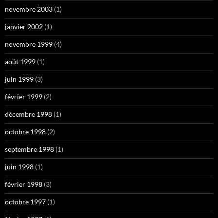
novembre 2003
(1)
janvier 2002
(1)
novembre 1999
(4)
août 1999
(1)
juin 1999
(3)
février 1999
(2)
décembre 1998
(1)
octobre 1998
(2)
septembre 1998
(1)
juin 1998
(1)
février 1998
(3)
octobre 1997
(1)