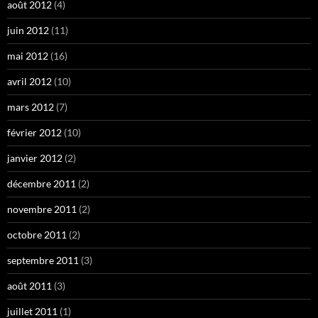
août 2012
(4)
juin 2012
(11)
mai 2012
(16)
avril 2012
(10)
mars 2012
(7)
février 2012
(10)
janvier 2012
(2)
décembre 2011
(2)
novembre 2011
(2)
octobre 2011
(2)
septembre 2011
(3)
août 2011
(3)
juillet 2011
(1)