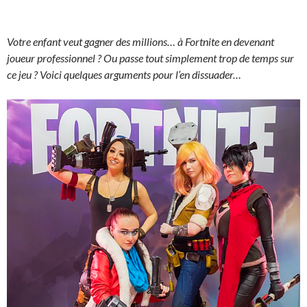
Votre enfant veut gagner des millions… à Fortnite en devenant
joueur professionnel ? Ou passe tout simplement trop de temps sur
ce jeu ? Voici quelques arguments pour l’en dissuader…