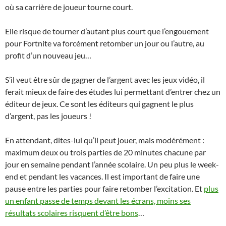
où sa carrière de joueur tourne court.
Elle risque de tourner d’autant plus court que l’engouement
pour Fortnite va forcément retomber un jour ou l’autre, au
profit d’un nouveau jeu…
S’il veut être sûr de gagner de l’argent avec les jeux vidéo, il
ferait mieux de faire des études lui permettant d’entrer chez un
éditeur de jeux. Ce sont les éditeurs qui gagnent le plus
d’argent, pas les joueurs !
En attendant, dites-lui qu’il peut jouer, mais modérément :
maximum deux ou trois parties de 20 minutes chacune par
jour en semaine pendant l’année scolaire. Un peu plus le week-
end et pendant les vacances. Il est important de faire une
pause entre les parties pour faire retomber l’excitation. Et
plus
un enfant passe de temps devant les écrans, moins ses
résultats scolaires risquent d’être bons
…