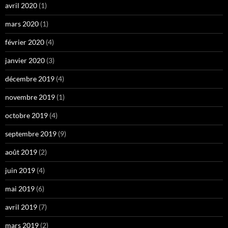
avril 2020
(1)
mars 2020
(1)
février 2020
(4)
janvier 2020
(3)
décembre 2019
(4)
novembre 2019
(1)
octobre 2019
(4)
septembre 2019
(9)
août 2019
(2)
juin 2019
(4)
mai 2019
(6)
avril 2019
(7)
mars 2019
(2)