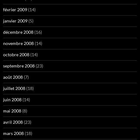
février 2009
(14)
janvier 2009
(5)
décembre 2008
(16)
novembre 2008
(14)
octobre 2008
(14)
septembre 2008
(23)
août 2008
(7)
juillet 2008
(18)
juin 2008
(14)
mai 2008
(8)
avril 2008
(23)
mars 2008
(18)