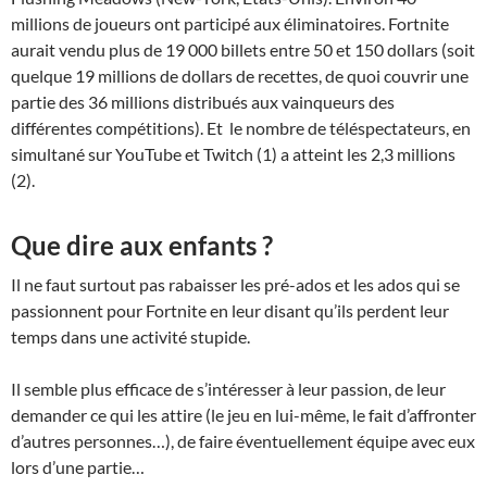
millions de joueurs ont participé aux éliminatoires. Fortnite
aurait vendu plus de 19 000 billets entre 50 et 150 dollars (soit
quelque 19 millions de dollars de recettes, de quoi couvrir une
partie des 36 millions distribués aux vainqueurs des
différentes compétitions). Et le nombre de téléspectateurs, en
simultané sur YouTube et Twitch (1) a atteint les 2,3 millions
(2).
Que dire aux enfants ?
Il ne faut surtout pas rabaisser les pré-ados et les ados qui se
passionnent pour Fortnite en leur disant qu’ils perdent leur
temps dans une activité stupide.
Il semble plus efficace de s’intéresser à leur passion, de leur
demander ce qui les attire (le jeu en lui-même, le fait d’affronter
d’autres personnes…), de faire éventuellement équipe avec eux
lors d’une partie…