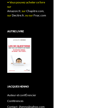
• Vous pouvez acheter ce livre
sur
Amazon.fr,
sur
Chapitre.com,
sur
Decitre.fr,
ou sur
Fnac.com
AUTRE LIVRE
JACQUES HENNO
Auteur et confÉrencier
Conférences
Contact : jhenno@yahoo.com