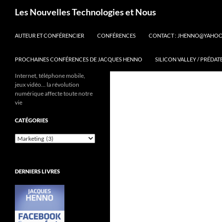
Aller
Recherche
Les Nouvelles Technologies et Nous
au
contenu
AUTEUR ET CONFÉRENCIER
CONFÉRENCES
CONTACT : JHENNO@YAHO
PROCHAINES CONFÉRENCES DE JACQUES HENNO
SILICON VALLEY / PRÉDAT
Internet, téléphone mobile,
jeux vidéo… la révolution
numérique affecte toute notre
vie
CATÉGORIES
Catégories
DERNIERS LIVRES