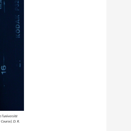
 l’université
 Course). D. R.