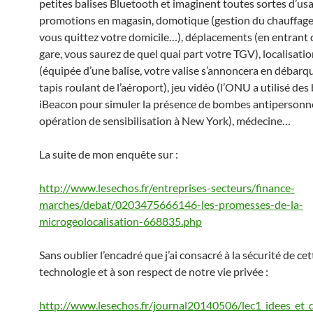
petites balises Bluetooth et imaginent toutes sortes d’usa
promotions en magasin, domotique (gestion du chauffag
vous quittez votre domicile…), déplacements (en entrant
gare, vous saurez de quel quai part votre TGV), localisati
(équipée d’une balise, votre valise s’annoncera en débarqu
tapis roulant de l’aéroport), jeu vidéo (l’ONU a utilisé des 
iBeacon pour simuler la présence de bombes antipersonne
opération de sensibilisation à New York), médecine…
La suite de mon enquête sur :
http://www.lesechos.fr/entreprises-secteurs/finance-
marches/debat/0203475666146-les-promesses-de-la-
microgeolocalisation-668835.php
Sans oublier l’encadré que j’ai consacré à la sécurité de cet
technologie et à son respect de notre vie privée :
http://www.lesechos.fr/journal20140506/lec1_idees_et