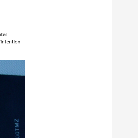
ités
’intention