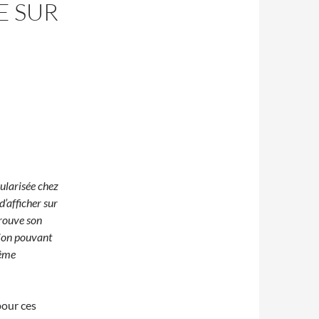
E SUR
ularisée chez
’afficher sur
trouve son
sion pouvant
même
pour ces