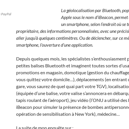
La géolocalisation par Bluetooth, pop
e PayPal
Apple sous le nom d’iBeacon, permet d
un smartphone, selon l’endroit où se 
propriétaire, des informations personnalisées, avec une préci
aller jusqu’à quelques centimètres. Ou de déclencher, sur ce 
smartphone, l’ouverture d’une application.
Depuis quelques mois, les spécialistes s’enthousiasment 
petites balises Bluetooth et imaginent toutes sortes d’usa
promotions en magasin, domotique (gestion du chauffag
vous quittez votre domicile…), déplacements (en entrant
gare, vous saurez de quel quai part votre TGV), localisati
(équipée d’une balise, votre valise s’annoncera en débarqu
tapis roulant de l’aéroport), jeu vidéo (l’ONU a utilisé des 
iBeacon pour simuler la présence de bombes antipersonne
opération de sensibilisation à New York), médecine…
La suite de mon enquête sur :