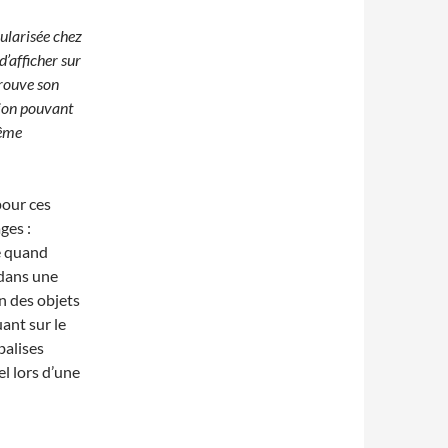
ularisée chez
’afficher sur
trouve son
sion pouvant
même
pour ces
ges :
e quand
 dans une
on des objets
ant sur le
balises
l lors d’une