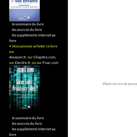
•
le sommaire du livre
•
les sources du livre
•
les suppléments Internet au
livre
• Vous pouvez acheter ce livre
sur
Amazon.fr,
sur
Chapitre.com,
sur
Decitre.fr,
ou sur
Fnac.com
Photo service de press
•
le sommaire du livre
•
les sources du livre
•
les suppléments Internet au
livre