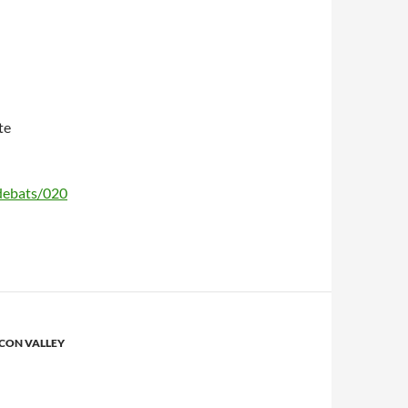
te
_debats/020
ICON VALLEY