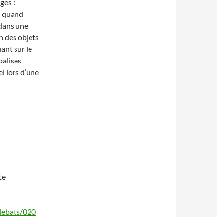
ges :
e quand
 dans une
on des objets
ant sur le
balises
l lors d’une
te
_debats/020