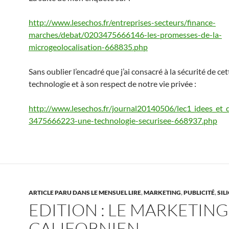
http://www.lesechos.fr/entreprises-secteurs/finance-
marches/debat/0203475666146-les-promesses-de-la-
microgeolocalisation-668835.php
Sans oublier l’encadré que j’ai consacré à la sécurité de cet
technologie et à son respect de notre vie privée :
http://www.lesechos.fr/journal20140506/lec1_idees_et
3475666223-une-technologie-securisee-668937.php
ARTICLE PARU DANS LE MENSUEL LIRE
,
MARKETING
,
PUBLICITÉ
,
SIL
EDITION : LE MARKETING
CALIFORNIEN