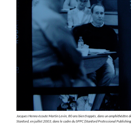
Jacques Henno écoute Martin Levin, 80 ans bien frappés, dans un amphithéâtre de
Stanford, en juillet 2003, dans le cadre du SPPC (Stanford Professional Publishing