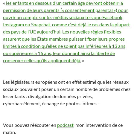
«
l
es enfants en dessous d’un certain âge devront obtenir la
permission de leurs parents (« consentement parental ») pour
ouvrir un compte sur les médias sociaux tels que Facebook,
Instagram ou Snapchat, comme c’est déjà le cas dans la plupart
des pays de l’UE aujourd’hui. Les nouvelles règles flexibles
assurent que les États membres puissent fixer leurs propres
limites à condition qu’elles ne soient pas inférieures à 13 ans
ou supérieures à 16 ans, leur donnant ainsi la liberté de
conserver celles qu’ils appliquent déjà.
»
Les législateurs européens ont en effet estimé que les réseaux
sociaux pouvaient poser un certain nombre de problèmes chez
les enfants : divulgation de données privées,
cyberharcèlement, échange de photos intimes…
Vous pouvez réécouter en
podcast
mon intervention de ce
matin.