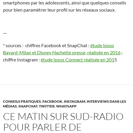
smartphones par les adolescents, ainsi que quelques conseils
pour bien paramétrer leur profil sur les réseaux sociaux.
__
*
sources
:
chiffres Facebook et SnapChat :
étude Ipsos
Bayard-Milan et Disney Hachette presse, réalisée en 2016
;
chiffre
Instagram :
étude Ipsos Connect réalisée en 201
5
CONSEILS PRATIQUES
,
FACEBOOK
,
INSTAGRAM
,
INTERVIEWS DANS LES
MÉDIAS
,
SNAPCHAT
,
TWITTER
,
WHATSAPP
CE MATIN SUR SUD-RADIO
POUR PARLER DE