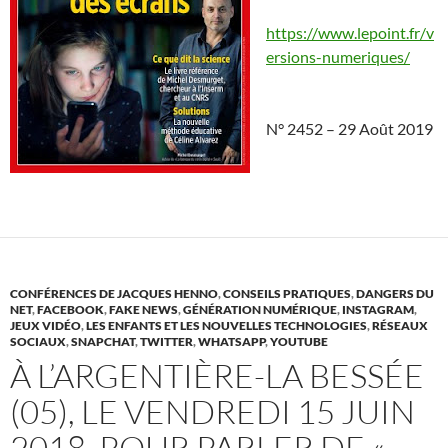
https://www.lepoint.fr/v
ersions-numeriques/
N°
2452
–
29 Août 2019
CONFÉRENCES DE JACQUES HENNO
,
CONSEILS PRATIQUES
,
DANGERS DU
NET
,
FACEBOOK
,
FAKE NEWS
,
GÉNÉRATION NUMÉRIQUE
,
INSTAGRAM
,
JEUX VIDÉO
,
LES ENFANTS ET LES NOUVELLES TECHNOLOGIES
,
RÉSEAUX
SOCIAUX
,
SNAPCHAT
,
TWITTER
,
WHATSAPP
,
YOUTUBE
À L’ARGENTIÈRE-LA BESSÉE
(05), LE VENDREDI 15 JUIN
2018, POUR PARLER DE «