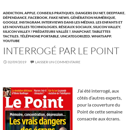
ADDICTION
,
APPLE
,
CONSEILS PRATIQUES
,
DANGERS DU NET
,
DEEPFAKE
,
DÉPENDANCE
,
FACEBOOK
,
FAKE NEWS
,
GÉNÉRATION NUMÉRIQUE
,
GOOGLE
,
INSTAGRAM
,
INTERVIEWS DANS LES MÉDIAS
,
LES ENFANTS ET
LES NOUVELLES TECHNOLOGIES
,
RÉSEAUX SOCIAUX
,
SILICON VALLEY
,
SILICON VALLEY / PRÉDATEURS VALLÉE ?
,
SNAPCHAT
,
TABLETTES
TACTILES
,
TÉLÉPHONE PORTABLE
,
UNCATEGORIZED
,
WHATSAPP
,
YOUTUBE
INTERROGÉ PAR LE POINT
02/09/2019
LAISSER UN COMMENTAIRE
J’ai été interrogé, aux 
côtés d’autres experts, 
pour la couverture du 
Point de cette semaine 
consacrée aux écrans.