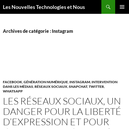
Aller
Recherche
Les Nouvelles Technologies et Nous
au
MENU
contenu
PRINCI
Archives de catégorie : Instagram
FACEBOOK
,
GÉNÉRATION NUMÉRIQUE
,
INSTAGRAM
,
INTERVENTION
DANS LES MÉDIAS
,
RÉSEAUX SOCIAUX
,
SNAPCHAT
,
TWITTER
,
WHATSAPP
LES RÉSEAUX SOCIAUX, UN
DANGER POUR LA LIBERTÉ
D’EXPRESSION ET POUR