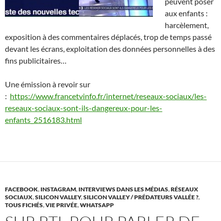
peuvent poser
aux enfants :
h
arcèlement,
exposition à des commentaires déplacés, trop de temps passé
devant les écrans, exploitation des données personnelles à des
fins publicitaires…
Une émission à revoir sur
:
https://www.francetvinfo.fr/internet/reseaux-sociaux/les-
reseaux-sociaux-sont-ils-dangereux-pour-les-
enfants_2516183.html
FACEBOOK
,
INSTAGRAM
,
INTERVIEWS DANS LES MÉDIAS
,
RÉSEAUX
SOCIAUX
,
SILICON VALLEY
,
SILICON VALLEY / PRÉDATEURS VALLÉE ?
,
TOUS FICHÉS
,
VIE PRIVÉE
,
WHATSAPP