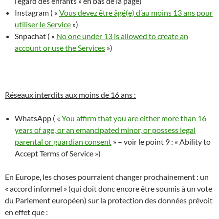
l’égard des enfants » en bas de la page)
Instagram ( «
Vous devez être âgé(e) d’au moins 13 ans pour
utiliser le Service
»)
Snpachat ( «
No one under 13 is allowed to create an
account or use the Services
»)
Réseaux interdits aux moins de 16 ans :
WhatsApp ( «
You affirm that you are either more than 16
years of age
, or an emancipated minor, or possess legal
parental or guardian consent
» – voir le point 9 :
« Ability to
Accept Terms of Service »
)
En Europe, les choses pourraient changer prochainement : un
«
accord informel » (
qui doit donc encore être soumis
à un vote
du Parlement européen)
sur la protection des données
prévoit
en effet que :