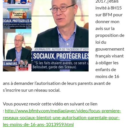
2017, j’étais
invité à 8H15
sur BFM pour
donner mon
avis sur la
proposition de
loi du
gouvernement
français visant
à obliger les
enfants de
moins de 16
ans à demander l’autorisation de leurs parents avant de
s’inscrire sur un réseau social.
Vous pouvez revoir cette vidéo en suivant ce lien
:
http://www.bfmtv.com/mediaplayer/video/focus-premiere-
reseaux-sociaux-bientot-une-autorisation-parentale-pour-
les-moins-de-16-ans-1013959.html