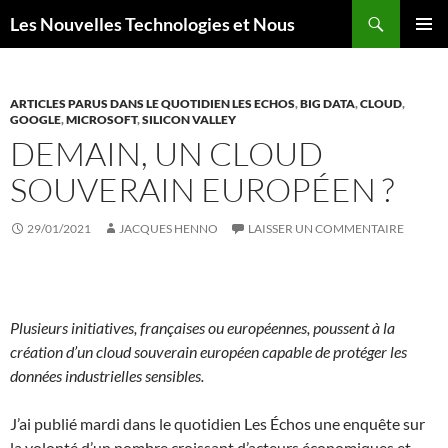
Aller
Recherche
Les Nouvelles Technologies et Nous
au
MENU
contenu
PRINCI
ARTICLES PARUS DANS LE QUOTIDIEN LES ECHOS
,
BIG DATA
,
CLOUD
,
GOOGLE
,
MICROSOFT
,
SILICON VALLEY
DEMAIN, UN CLOUD
SOUVERAIN EUROPÉEN ?
29/01/2021
JACQUES HENNO
LAISSER UN COMMENTAIRE
Plusieurs initiatives, françaises ou européennes, poussent à la
création d’un cloud souverain européen capable de protéger les
données industrielles sensibles.
J’ai publié mardi dans le quotidien Les Échos une enquête sur
la volonté d’un nombre croissant d’acteurs économiques et