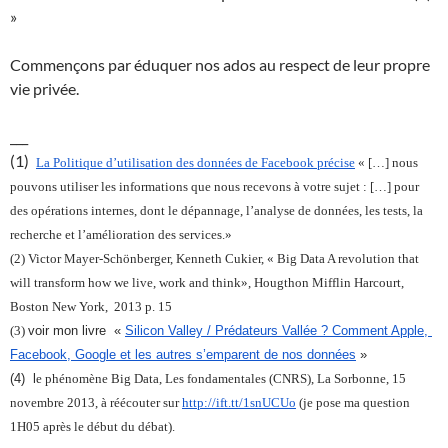
»
Commençons par éduquer nos ados au respect de leur propre
vie privée.
___
(1)
La Politique d’utilisation des données de Facebook précise
 « […] 
nous 
pouvons utiliser les informations que nous recevons à votre sujet :
 […] 
pour 
des opérations internes, dont le dépannage, l’analyse de données, les tests, la 
recherche et l’amélioration des services.»
(2) 
Victor Mayer-Schönberger, Kenneth Cukier, « Big Data A revolution that 
will transform how we live, work and think», Hougthon Mifflin Harcourt, 
Boston New York,  2013 p. 15
(3) 
voir mon livre  « 
Silicon Valley / Prédateurs Vallée ? Comment Apple, 
Facebook, Google et les autres s’emparent de nos données
 »
(4) 
 l
e phénomène Big Data, Les fondamentales (CNRS), La Sorbonne, 15 
novembre 2013, à réécouter sur 
http://ift.tt/1snUCUo
 (je pose ma question 
1H05 après le début du débat).