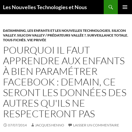
Aller
Recherche
Les Nouvelles Technologies et Nous
au
MENU
contenu
PRINCI
DATAMINING
,
LES ENFANTS ET LES NOUVELLES TECHNOLOGIES
,
SILICON
VALLEY
,
SILICON VALLEY / PRÉDATEURS VALLÉE ?
,
SURVEILLANCE TOTALE
,
TOUS FICHÉS
,
VIE PRIVÉE
POURQUOI IL FAUT
APPRENDRE AUX ENFANTS
À BIEN PARAMÉTRER
FACEBOOK : DEMAIN, CE
SERONT LES DONNÉES DES
AUTRES QU'ILS NE
RESPECTERONT PAS
07/07/2014
JACQUES HENNO
LAISSER UN COMMENTAIRE