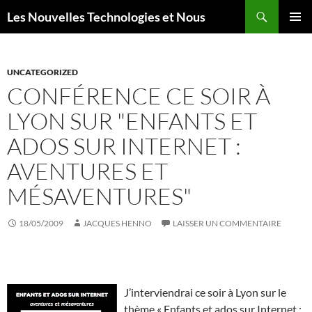
Aller
Recherche
Les Nouvelles Technologies et Nous
au
MENU
contenu
PRINCI
UNCATEGORIZED
CONFÉRENCE CE SOIR À
LYON SUR "ENFANTS ET
ADOS SUR INTERNET :
AVENTURES ET
MÉSAVENTURES"
18/05/2009
JACQUES HENNO
LAISSER UN COMMENTAIRE
J’interviendrai ce soir à Lyon sur le
thème « Enfants et ados sur Internet :