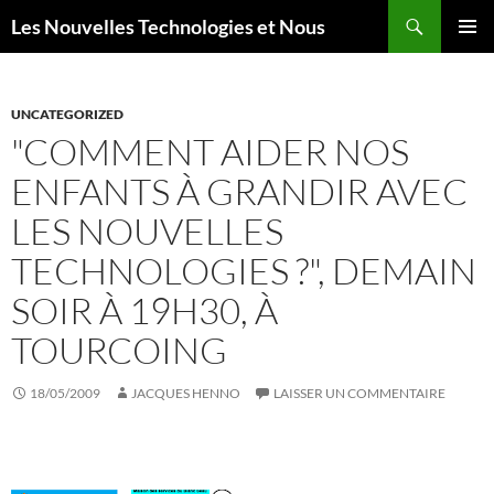
Aller
Recherche
Les Nouvelles Technologies et Nous
au
MENU
contenu
PRINCI
UNCATEGORIZED
"COMMENT AIDER NOS
ENFANTS À GRANDIR AVEC
LES NOUVELLES
TECHNOLOGIES ?", DEMAIN
SOIR À 19H30, À
TOURCOING
18/05/2009
JACQUES HENNO
LAISSER UN COMMENTAIRE