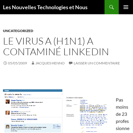
Aller
Recherche
Les Nouvelles Technologies et Nous
au
MENU
contenu
PRINCI
UNCATEGORIZED
LE VIRUS A (H1N1) A
CONTAMINÉ LINKEDIN
05/05/2009
JACQUES HENNO
LAISSER UN COMMENTAIRE
Pas
moins
de 23
profes
sionne