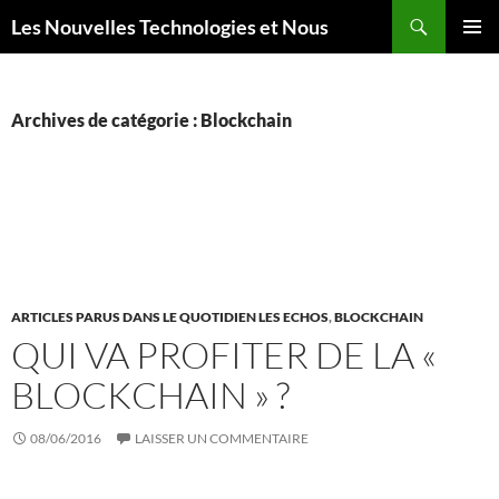
Aller
Recherche
Les Nouvelles Technologies et Nous
au
MENU
contenu
PRINCI
Archives de catégorie : Blockchain
ARTICLES PARUS DANS LE QUOTIDIEN LES ECHOS
,
BLOCKCHAIN
QUI VA PROFITER DE LA «
BLOCKCHAIN » ?
08/06/2016
LAISSER UN COMMENTAIRE