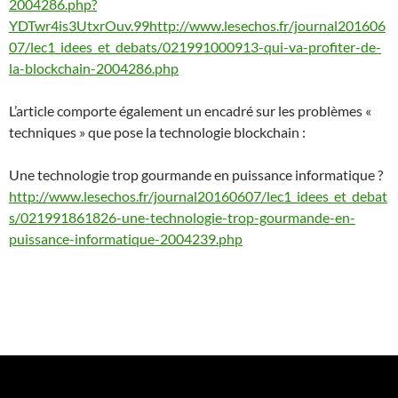
2004286.php?
YDTwr4is3UtxrOuv.99http://www.lesechos.fr/journal201606
07/lec1_idees_et_debats/021991000913-qui-va-profiter-de-
la-blockchain-2004286.php
L’article comporte également un encadré sur les problèmes «
techniques » que pose la technologie blockchain :
Une technologie trop gourmande en puissance informatique ?
http://www.lesechos.fr/journal20160607/lec1_idees_et_debat
s/021991861826-une-technologie-trop-gourmande-en-
puissance-informatique-2004239.php