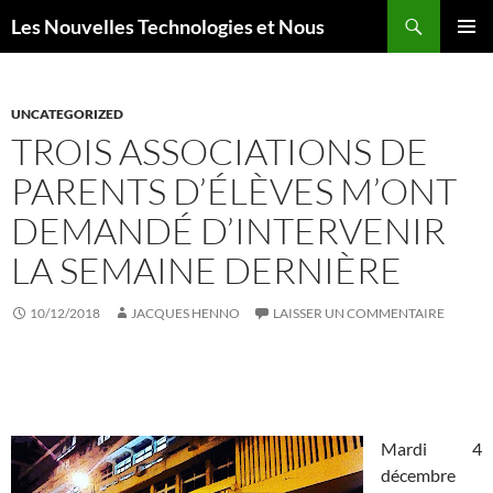
Aller
Recherche
Les Nouvelles Technologies et Nous
au
MENU
contenu
PRINCI
UNCATEGORIZED
TROIS ASSOCIATIONS DE
PARENTS D’ÉLÈVES M’ONT
DEMANDÉ D’INTERVENIR
LA SEMAINE DERNIÈRE
10/12/2018
JACQUES HENNO
LAISSER UN COMMENTAIRE
Mardi 4
décembre