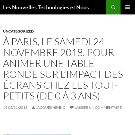
Aller
Recherche
Les Nouvelles Technologies et Nous
au
MENU
contenu
PRINCI
UNCATEGORIZED
À PARIS, LE SAMEDI 24
NOVEMBRE 2018, POUR
ANIMER UNE TABLE-
RONDE SUR L’IMPACT DES
ÉCRANS CHEZ LES TOUT-
PETITS (DE 0 À 3 ANS)
02/11/2018
JACQUES HENNO
LAISSER UN COMMENTAIRE