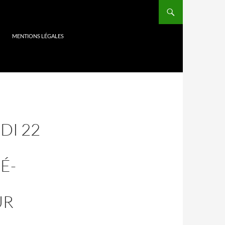
MENTIONS LÉGALES
DI 22
́-
UR