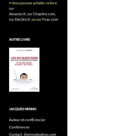
• Vous pouvez acheter ce livre
sur
Amazon.fr,
sur
Chapitre.com,
sur
Decitre.fr,
ou sur
Fnac.com
AUTRE LIVRE
JACQUES HENNO
Auteur et confÉrencier
Conférences
Contact : jhenno@yahoo.com