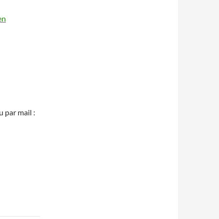
en
u par mail :