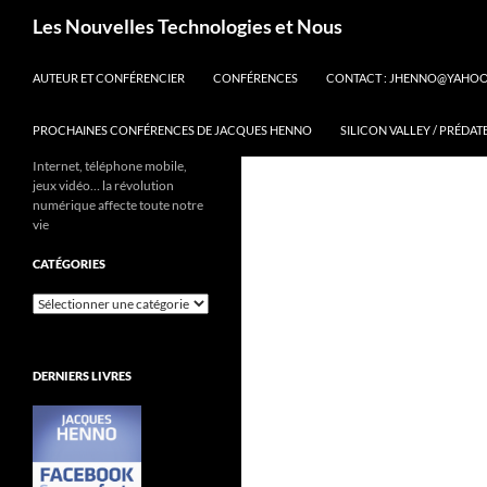
Aller
Recherche
Les Nouvelles Technologies et Nous
au
contenu
AUTEUR ET CONFÉRENCIER
CONFÉRENCES
CONTACT : JHENNO@YAHO
PROCHAINES CONFÉRENCES DE JACQUES HENNO
SILICON VALLEY / PRÉDAT
Internet, téléphone mobile,
jeux vidéo… la révolution
numérique affecte toute notre
vie
CATÉGORIES
Catégories
DERNIERS LIVRES