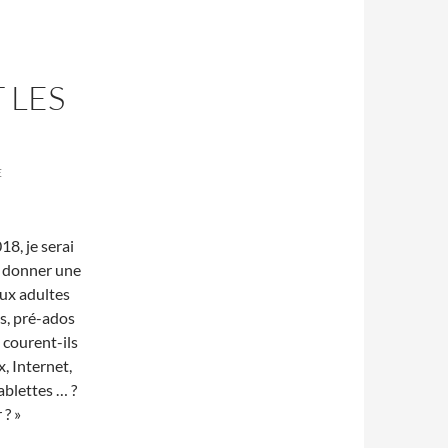
 LES
E
8, je serai
r donner une
ux adultes
s, pré-ados
 courent-ils
x, Internet,
ablettes … ?
 ? »