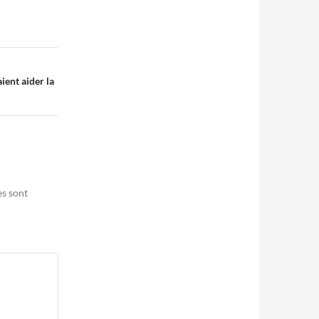
ent aider la
es sont