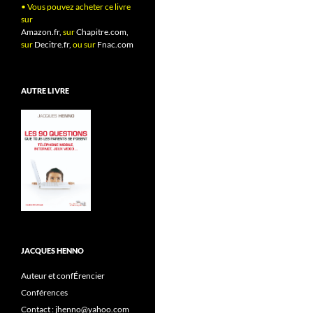
• Vous pouvez acheter ce livre
sur
Amazon.fr,
sur
Chapitre.com,
sur
Decitre.fr,
ou sur
Fnac.com
AUTRE LIVRE
JACQUES HENNO
Auteur et confÉrencier
Conférences
Contact : jhenno@yahoo.com