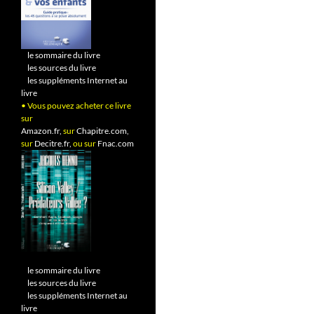
•
le sommaire du livre
•
les sources du livre
•
les suppléments Internet au
livre
• Vous pouvez acheter ce livre
sur
Amazon.fr,
sur
Chapitre.com,
sur
Decitre.fr,
ou sur
Fnac.com
•
le sommaire du livre
•
les sources du livre
•
les suppléments Internet au
livre