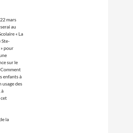
 22 mars
 serai au
colaire « La
 Ste-
 » pour
une
ce sur le
« Comment
s enfants à
n usage des
 à
 cet
de la