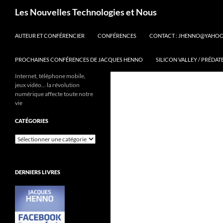
Aller
Recherche
Les Nouvelles Technologies et Nous
au
contenu
AUTEUR ET CONFÉRENCIER
CONFÉRENCES
CONTACT : JHENNO@YAHO
PROCHAINES CONFÉRENCES DE JACQUES HENNO
SILICON VALLEY / PRÉDAT
Internet, téléphone mobile,
jeux vidéo… la révolution
numérique affecte toute notre
vie
CATÉGORIES
Catégories
DERNIERS LIVRES