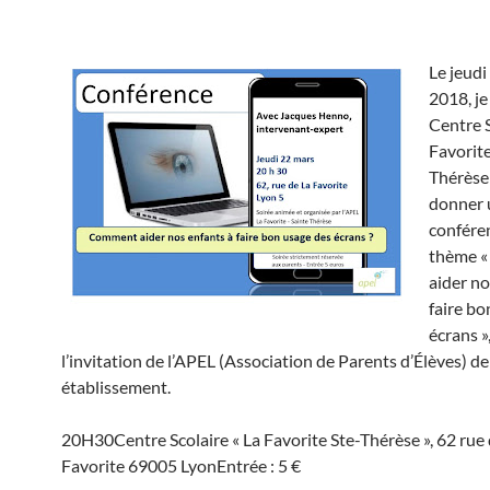
Le jeudi
2018, je
Centre S
Favorite
Thérèse
donner 
conféren
thème 
aider no
faire bo
écrans »,
l’invitation de l’APEL (Association de Parents d’Élèves) de
établissement.
20H30
Centre Scolaire « La Favorite Ste-Thérèse », 62 rue 
Favorite 69005 Lyon
Entrée : 5 €