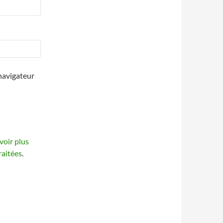
navigateur
voir plus
raitées
.