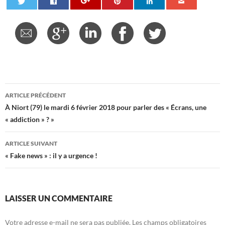
Navigation
ARTICLE PRÉCÉDENT
des
À Niort (79) le mardi 6 février 2018 pour parler des « Écrans, une
« addiction » ? »
articles
ARTICLE SUIVANT
« Fake news » : il y a urgence !
LAISSER UN COMMENTAIRE
Votre adresse e-mail ne sera pas publiée.
Les champs obligatoires