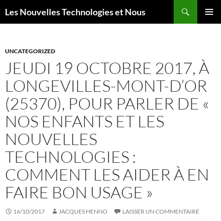
Aller
Recherche
Les Nouvelles Technologies et Nous
au
MENU
contenu
PRINCI
UNCATEGORIZED
JEUDI 19 OCTOBRE 2017, À
LONGEVILLES-MONT-D’OR
(25370), POUR PARLER DE «
NOS ENFANTS ET LES
NOUVELLES
TECHNOLOGIES :
COMMENT LES AIDER À EN
FAIRE BON USAGE »
16/10/2017
JACQUES HENNO
LAISSER UN COMMENTAIRE