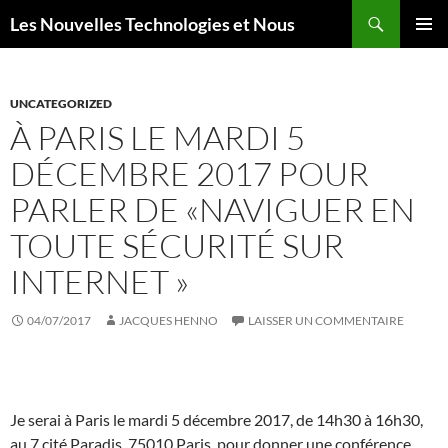
Aller
Recherche
Les Nouvelles Technologies et Nous
au
MENU
contenu
PRINCI
UNCATEGORIZED
À PARIS LE MARDI 5
DÉCEMBRE 2017 POUR
PARLER DE «NAVIGUER EN
TOUTE SÉCURITÉ SUR
INTERNET »
04/07/2017
JACQUES HENNO
LAISSER UN COMMENTAIRE
Je serai à Paris le mardi 5 décembre 2017, de 14h30 à 16h30,
au 7 cité Paradis, 75010 Paris, pour donner une conférence