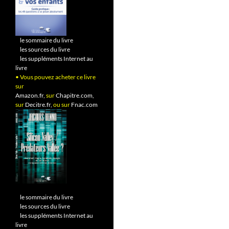
•
le sommaire du livre
•
les sources du livre
•
les suppléments Internet au
livre
• Vous pouvez acheter ce livre
sur
Amazon.fr,
sur
Chapitre.com,
sur
Decitre.fr,
ou sur
Fnac.com
•
le sommaire du livre
•
les sources du livre
•
les suppléments Internet au
livre