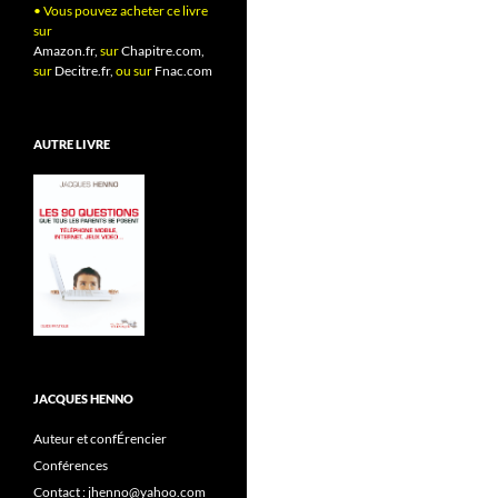
• Vous pouvez acheter ce livre
sur
Amazon.fr,
sur
Chapitre.com,
sur
Decitre.fr,
ou sur
Fnac.com
AUTRE LIVRE
JACQUES HENNO
Auteur et confÉrencier
Conférences
Contact : jhenno@yahoo.com