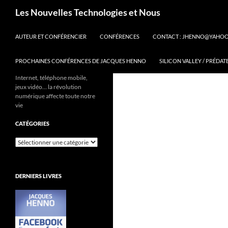
Aller
Recherche
Les Nouvelles Technologies et Nous
au
contenu
AUTEUR ET CONFÉRENCIER
CONFÉRENCES
CONTACT : JHENNO@YAHO
PROCHAINES CONFÉRENCES DE JACQUES HENNO
SILICON VALLEY / PRÉDAT
Internet, téléphone mobile,
jeux vidéo… la révolution
numérique affecte toute notre
vie
CATÉGORIES
Catégories
DERNIERS LIVRES