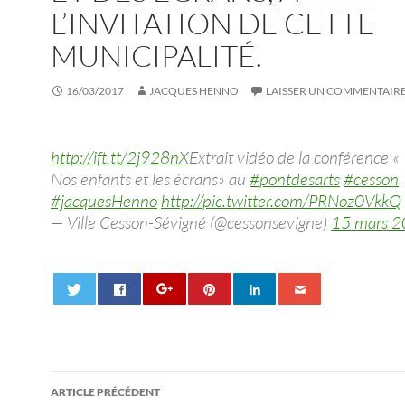
L’INVITATION DE CETTE
MUNICIPALITÉ.
16/03/2017
JACQUES HENNO
LAISSER UN COMMENTAIR
http://ift.tt/2j928nX
Extrait vidéo de la conférence «
Nos enfants et les écrans» au
#pontdesarts
#cesson
#jacquesHenno
http://pic.twitter.com/PRNoz0VkkQ
— Ville Cesson-Sévigné (@cessonsevigne)
15 mars 
Navigation
ARTICLE PRÉCÉDENT