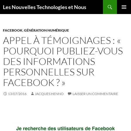
Aller
Recherche
Les Nouvelles Technologies et Nous
au
MENU
contenu
PRINCI
FACEBOOK
,
GÉNÉRATION NUMÉRIQUE
APPEL À TÉMOIGNAGES : «
POURQUOI PUBLIEZ-VOUS
DES INFORMATIONS
PERSONNELLES SUR
FACEBOOK ? »
13/07/2016
JACQUES HENNO
LAISSER UN COMMENTAIRE