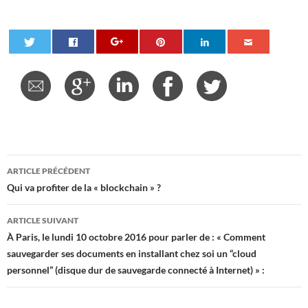
Navigation
ARTICLE PRÉCÉDENT
des
Qui va profiter de la « blockchain » ?
articles
ARTICLE SUIVANT
À Paris, le lundi 10 octobre 2016 pour parler de : « Comment
sauvegarder ses documents en installant chez soi un “cloud
personnel” (disque dur de sauvegarde connecté à Internet) » :