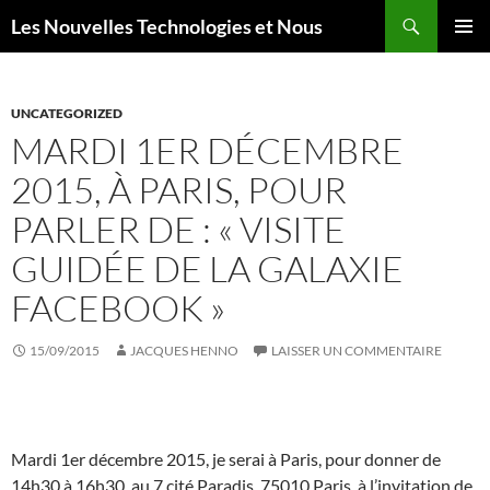
Aller
Recherche
Les Nouvelles Technologies et Nous
au
MENU
contenu
PRINCI
UNCATEGORIZED
MARDI 1ER DÉCEMBRE
2015, À PARIS, POUR
PARLER DE : « VISITE
GUIDÉE DE LA GALAXIE
FACEBOOK »
15/09/2015
JACQUES HENNO
LAISSER UN COMMENTAIRE
Mardi 1er décembre 2015, je serai à Paris, pour donner de
14h30 à 16h30, au 7 cité Paradis, 75010 Paris, à l’invitation de