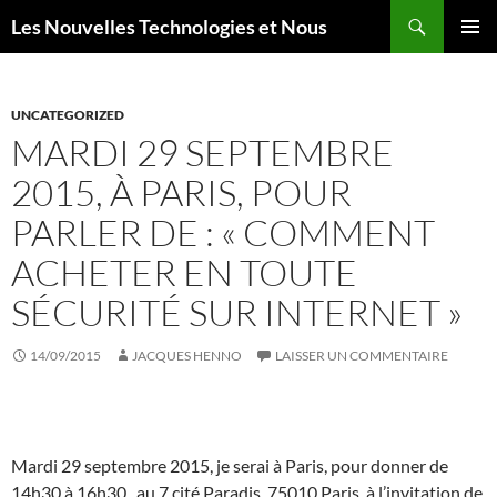
Aller
Recherche
Les Nouvelles Technologies et Nous
au
MENU
contenu
PRINCI
UNCATEGORIZED
MARDI 29 SEPTEMBRE
2015, À PARIS, POUR
PARLER DE : « COMMENT
ACHETER EN TOUTE
SÉCURITÉ SUR INTERNET »
14/09/2015
JACQUES HENNO
LAISSER UN COMMENTAIRE
Mardi 29 septembre 2015, je serai à Paris, pour donner de
14h30 à 16h30, au 7 cité Paradis, 75010 Paris, à l’invitation de