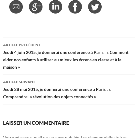
Navigation
ARTICLE PRÉCÉDENT
des
Jeudi 4 juin 2015, je donnerai une conférence à Paris : « Comment
aider nos enfants à utiliser au mieux les écrans en classe et à la
articles
maison »
ARTICLE SUIVANT
Jeudi 28 mai 2015, je donnerai une conférence à Paris : «
Comprendre la révolution des objets connectés »
LAISSER UN COMMENTAIRE
Votre adresse e-mail ne sera pas publiée.
Les champs obligatoires