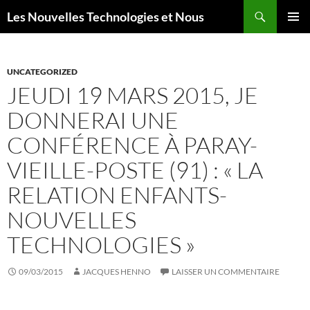
Aller
Recherche
Les Nouvelles Technologies et Nous
au
MENU
contenu
PRINCI
UNCATEGORIZED
JEUDI 19 MARS 2015, JE
DONNERAI UNE
CONFÉRENCE À PARAY-
VIEILLE-POSTE (91) : « LA
RELATION ENFANTS-
NOUVELLES
TECHNOLOGIES »
09/03/2015
JACQUES HENNO
LAISSER UN COMMENTAIRE