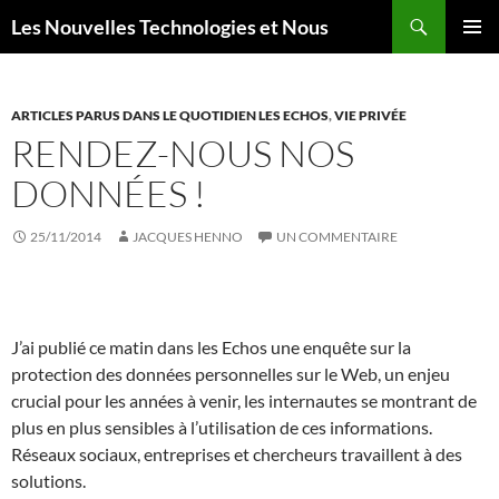
Aller
Recherche
Les Nouvelles Technologies et Nous
au
MENU
contenu
PRINCI
ARTICLES PARUS DANS LE QUOTIDIEN LES ECHOS
,
VIE PRIVÉE
RENDEZ-NOUS NOS
DONNÉES !
25/11/2014
JACQUES HENNO
UN COMMENTAIRE
J’ai publié ce matin dans les Echos une enquête sur la
protection des données personnelles sur le Web, un enjeu
crucial pour les années à venir, les internautes se montrant de
plus en plus sensibles à l’utilisation de ces informations.
Réseaux sociaux, entreprises et chercheurs travaillent à des
solutions.