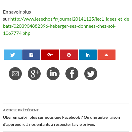
En savoir plus
sur
http://www.lesechos.fr/journal20141125/lec1_idees_et_de
bats/0203904882396-heberger-ses-donnees-chez-soi-
1067774.php
Navigation
ARTICLE PRÉCÉDENT
des
Uber en sait-il plus sur nous que Facebook ? Ou une autre raison
d’apprendre à nos enfants à respecter la vie privée.
articles