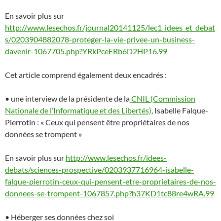
En savoir plus sur
http://www.lesechos.fr/journal20141125/lec1_idees_et_debat
s/0203904882078-proteger-la-vie-privee-un-business-
davenir-1067705.php?YRkPceERb6D2HP16.99
Cet article comprend également deux encadrés :
• une interview de la présidente de la
CNIL (Commission
Nationale de l’Informatique et des Libertés)
, Isabelle Falque-
Pierrotin : « Ceux qui pensent être propriétaires de nos
données se trompent »
En savoir plus sur
http://www.lesechos.fr/idees-
debats/sciences-prospective/0203937716964-isabelle-
falque-pierrotin-ceux-qui-pensent-etre-proprietaires-de-nos-
donnees-se-trompent-1067857.php?h37KD1tc88re4wRA.99
• Héberger ses données chez soi