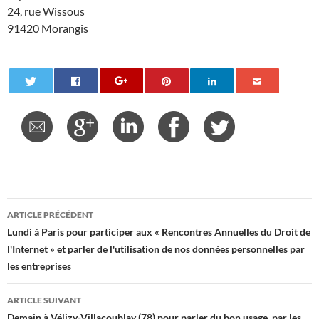
24, rue Wissous
91420 Morangis
Navigation
ARTICLE PRÉCÉDENT
des
Lundi à Paris pour participer aux « Rencontres Annuelles du Droit de
l'Internet » et parler de l'utilisation de nos données personnelles par
articles
les entreprises
ARTICLE SUIVANT
Demain à Vélizy-Villacoublay (78) pour parler du bon usage, par les