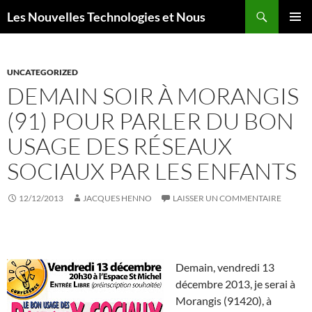
Aller
Recherche
Les Nouvelles Technologies et Nous
au
MENU
contenu
PRINCI
UNCATEGORIZED
DEMAIN SOIR À MORANGIS
(91) POUR PARLER DU BON
USAGE DES RÉSEAUX
SOCIAUX PAR LES ENFANTS
12/12/2013
JACQUES HENNO
LAISSER UN COMMENTAIRE
Demain, vendredi 13
décembre 2013, je serai à
Morangis (91420), à