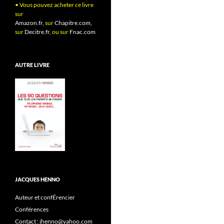
• Vous pouvez acheter ce livre
sur
Amazon.fr,
sur
Chapitre.com,
sur
Decitre.fr,
ou sur
Fnac.com
AUTRE LIVRE
JACQUES HENNO
Auteur et confÉrencier
Conférences
Contact : jhenno@yahoo.com