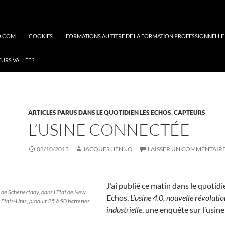
O.COM
COOKIES
FORMATIONS AU TITRE DE LA FORMATION PROFESSIONNELLE
EURS VALLÉE ?
ARTICLES PARUS DANS LE QUOTIDIEN LES ECHOS
,
CAPTEURS
L’USINE CONNECTÉE
08/10/2013
JACQUES HENNO
LAISSER UN COMMENTAIR
J’ai publié ce matin dans le quotidi
c de Schenectady, dans l’Etat de New
Echos,
L’usine 4.0, nouvelle révolutio
s Etats-Unis, produit 25 à 50 batteries
industrielle
, une enquête sur l’usine