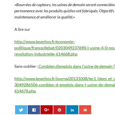
«
Bourrées de capteurs, les usines de demain seront connectées
permanence avec les produits qu’elles ont fabriqués. Objectifs 
maintenance et améliorer la qualité.
»
A lire sur
http://www.lesechos.fr/economie-
politique/france/debat/0203049237690-l-usine-4-0-nou
revolution-industrielle-614668.php
Sans oublier :
Combien d’emplois dans l’usine de demain ?
http://www.lesechos.fr/journal20131008/lec1_idees_et
3049286506-combien-d-emplois-dans-l-usine-de-dema
614676.php