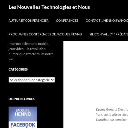
Aller
Recherche
Les Nouvelles Technologies et Nous
au
contenu
AUTEUR ET CONFÉRENCIER
CONFÉRENCES
CONTACT : JHENNO@YAHO
PROCHAINES CONFÉRENCES DE JACQUES HENNO
SILICON VALLEY / PRÉDAT
Internet, téléphone mobile,
jeux vidéo… la révolution
numérique affecte toute notre
vie
CATÉGORIES
Catégories
DERNIERS LIVRES
L'usine General Electri
York, sur la côte est de
Durathon par semaine.