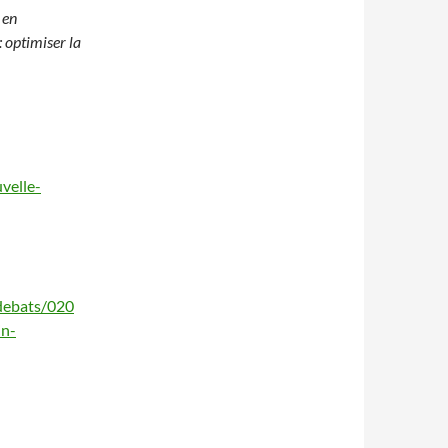
 en
: optimiser la
velle-
_debats/020
in-