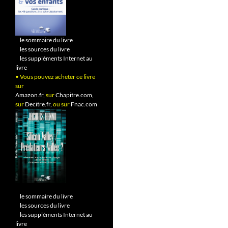
•
le sommaire du livre
•
les sources du livre
•
les suppléments Internet au
livre
• Vous pouvez acheter ce livre
sur
Amazon.fr,
sur
Chapitre.com,
sur
Decitre.fr,
ou sur
Fnac.com
•
le sommaire du livre
•
les sources du livre
•
les suppléments Internet au
livre