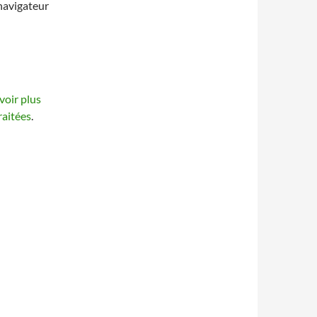
navigateur
voir plus
raitées
.