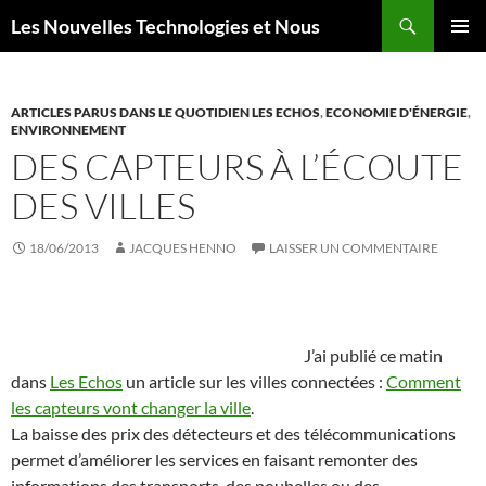
Aller
Recherche
Les Nouvelles Technologies et Nous
au
MENU
contenu
PRINCI
ARTICLES PARUS DANS LE QUOTIDIEN LES ECHOS
,
ECONOMIE D'ÉNERGIE
,
ENVIRONNEMENT
DES CAPTEURS À L’ÉCOUTE
DES VILLES
18/06/2013
JACQUES HENNO
LAISSER UN COMMENTAIRE
J’ai publié ce matin
dans
Les Echos
un article sur les villes connectées :
Comment
les capteurs vont changer la ville
.
La baisse des prix des détecteurs et des télécommunications
permet d’améliorer les services en faisant remonter des
informations des transports, des poubelles ou des