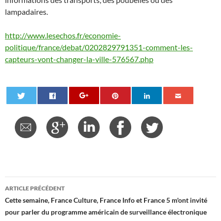
lampadaires.
http://www.lesechos.fr/economie-
politique/france/debat/0202829791351-comment-les-
capteurs-vont-changer-la-ville-576567.php
Navigation
ARTICLE PRÉCÉDENT
des
Cette semaine, France Culture, France Info et France 5 m'ont invité
pour parler du programme américain de surveillance électronique
articles