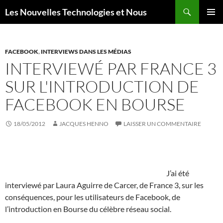
Aller
Recherche
Les Nouvelles Technologies et Nous
au
MENU
contenu
PRINCI
FACEBOOK
,
INTERVIEWS DANS LES MÉDIAS
INTERVIEWÉ PAR FRANCE 3
SUR L'INTRODUCTION DE
FACEBOOK EN BOURSE
18/05/2012
JACQUES HENNO
LAISSER UN COMMENTAIRE
J’ai été
interviewé par Laura Aguirre de Carcer, de France 3, sur les
conséquences, pour les utilisateurs de Facebook, de
l’introduction en Bourse du célèbre réseau social.