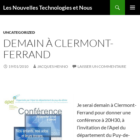
Aller
Recherche
Les Nouvelles Technologies et Nous
au
MENU
contenu
PRINCI
UNCATEGORIZED
DEMAIN À CLERMONT-
FERRAND
19/01/2010
JACQUES HENNO
LAISSER UN COMMENTAIRE
Je serai demain à Clermont-
Ferrand pour donner une
conférence à 20H30, à
l’invitation de l’Apel du
département du Puy-de-