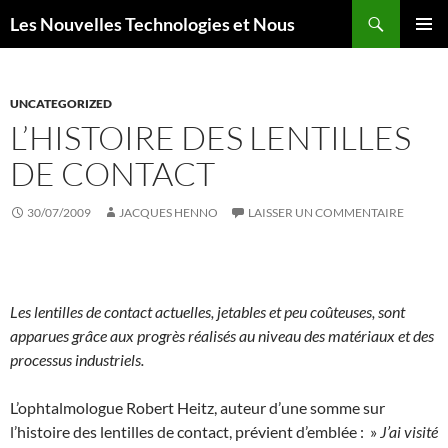
Aller
Recherche
Les Nouvelles Technologies et Nous
au
MENU
contenu
PRINCI
UNCATEGORIZED
L’HISTOIRE DES LENTILLES
DE CONTACT
30/07/2009
JACQUES HENNO
LAISSER UN COMMENTAIRE
Les lentilles de contact actuelles, jetables et peu coûteuses, sont
apparues grâce aux progrès réalisés au niveau des matériaux et des
processus industriels.
L’ophtalmologue Robert Heitz, auteur d’une somme sur
l’histoire des lentilles de contact, prévient d’emblée : »
J’ai visité