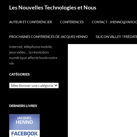
Aller
Recherche
Les Nouvelles Technologies et Nous
au
contenu
AUTEUR ET CONFÉRENCIER
CONFÉRENCES
CONTACT : JHENNO@YAHO
PROCHAINES CONFÉRENCES DE JACQUES HENNO
SILICON VALLEY / PRÉDAT
Internet, téléphone mobile,
jeux vidéo… la révolution
numérique affecte toute notre
vie
CATÉGORIES
Catégories
DERNIERS LIVRES