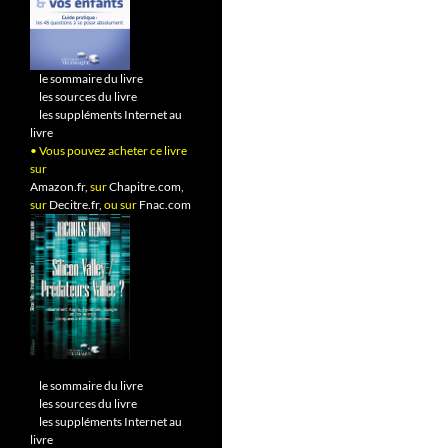
•
le sommaire du livre
•
les sources du livre
•
les suppléments Internet au
livre
• Vous pouvez acheter ce livre
sur
Amazon.fr,
sur
Chapitre.com,
sur
Decitre.fr,
ou sur
Fnac.com
•
le sommaire du livre
•
les sources du livre
•
les suppléments Internet au
livre