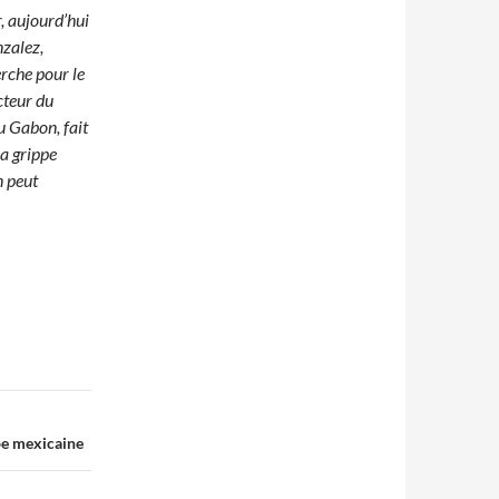
, aujourd’hui
nzalez,
erche pour le
cteur du
u Gabon, fait
la grippe
n peut
ppe mexicaine