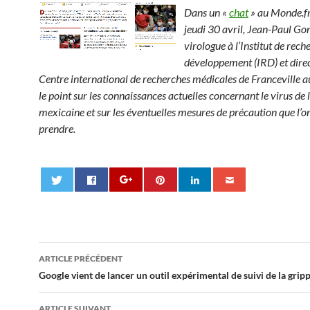
Dans un «
chat
» au Monde.fr
jeudi 30 avril, Jean-Paul Go
virologue à l’Institut de rech
développement (IRD) et dire
Centre international de recherches médicales de Franceville a
le point sur les connaissances actuelles concernant le virus de 
mexicaine et sur les éventuelles mesures de précaution que l’o
prendre.
Navigation
ARTICLE PRÉCÉDENT
des
Google vient de lancer un outil expérimental de suivi de la gri
articles
ARTICLE SUIVANT