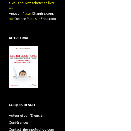
• Vous pouvez acheter ce livre
sur
Amazon.fr,
sur
Chapitre.com,
sur
Decitre.fr,
ou sur
Fnac.com
AUTRE LIVRE
JACQUES HENNO
Auteur et confÉrencier
Conférences
Contact : jhenno@yahoo.com