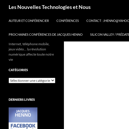
Aller
Recherche
Les Nouvelles Technologies et Nous
au
contenu
AUTEUR ET CONFÉRENCIER
CONFÉRENCES
CONTACT : JHENNO@YAHO
PROCHAINES CONFÉRENCES DE JACQUES HENNO
SILICON VALLEY / PRÉDAT
Internet, téléphone mobile,
jeux vidéo… la révolution
numérique affecte toute notre
vie
CATÉGORIES
Catégories
DERNIERS LIVRES