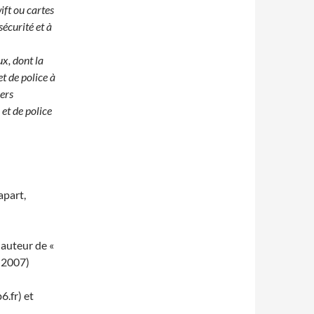
ift ou cartes
 sécurité et à
x, dont la
t de police à
iers
et de police
apart,
 auteur de «
d 2007)
.fr) et