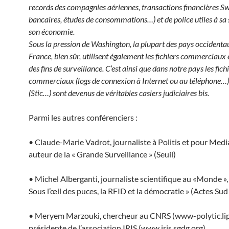
records des compagnies aériennes,
transactions financières Sw
bancaires, études de consommations…) et de
police utiles à sa
son économie.
Sous la pression de Washington, la plupart des pays occidentau
France, bien
sûr, utilisent également les fichiers commerciaux e
des fins de surveillance.
C’est ainsi que dans notre pays les fich
commerciaux (logs de connexion à Internet
ou au téléphone…) 
(Stic…) sont devenus de véritables casiers judiciaires bis.
Parmi les autres conférenciers :
• Claude-Marie Vadrot, journaliste à Politis et pour Medi
auteur de la « Grande Surveillance » (Seuil)
• Michel Alberganti, journaliste scientifique au «Monde »,
Sous l’œil des puces, la RFID et la démocratie » (Actes Su
• Meryem Marzouki, chercheur au CNRS (www-polytic.lip6
présidente de l’association IRIS (www.iris.sgdg.org)