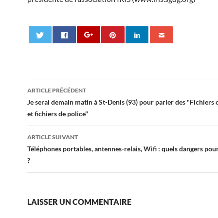
Navigation
ARTICLE PRÉCÉDENT
des
Je serai demain matin à St-Denis (93) pour parler des "Fichier
et fichiers de police"
articles
ARTICLE SUIVANT
Téléphones portables, antennes-relais, Wifi : quels dangers pou
?
LAISSER UN COMMENTAIRE