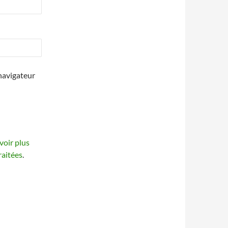
navigateur
voir plus
raitées
.