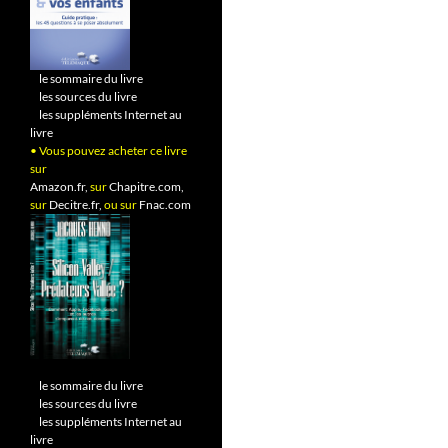
•
le sommaire du livre
•
les sources du livre
•
les suppléments Internet au
livre
• Vous pouvez acheter ce livre
sur
Amazon.fr,
sur
Chapitre.com,
sur
Decitre.fr,
ou sur
Fnac.com
•
le sommaire du livre
•
les sources du livre
•
les suppléments Internet au
livre