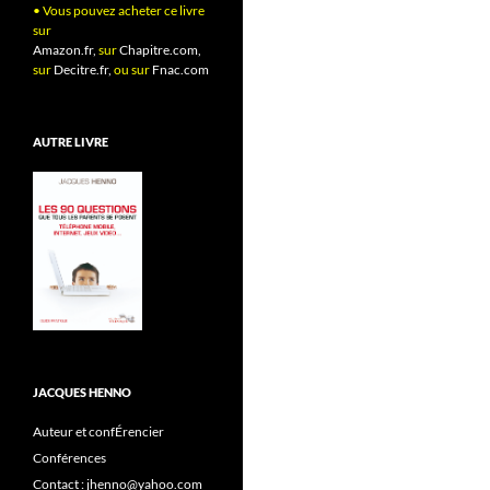
• Vous pouvez acheter ce livre
sur
Amazon.fr,
sur
Chapitre.com,
sur
Decitre.fr,
ou sur
Fnac.com
AUTRE LIVRE
JACQUES HENNO
Auteur et confÉrencier
Conférences
Contact : jhenno@yahoo.com