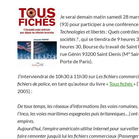
Je serai demain matin samedi 28 mars
(93) pour participer à une conférence
Technologies et libertés : Quels contrôle
sociétés ?
, qui se tiendra de 9 heures 
heures 30, Bourse du travail de Saint 
rue Génin 93200 Saint Denis (M° Sai
Porte de Paris).
J’interviendrai de 10h30 à 11h30 sur
Les fichiers commerci
fichiers de police
, en tant qu’auteur du livre «
Tous fichés
» 
2005) :
De tous temps, les réseaux d’informations (les voies romaines,
l’Inca, les
voies maritimes espagnoles puis britanniques…) ont s
empires.
Aujourd’hui,
l’empire américain utilise Internet pour surveiller
faire remonter jusqu’à lui
les fichiers commerciaux (Passenge