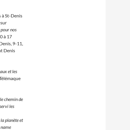
 à St-Denis
 sur
s pour nos
30 à 17
Denis, 9-11,
nt Denis
aux et les
(Télémaque
 le chemin de
ervi les
 la planète et
r name