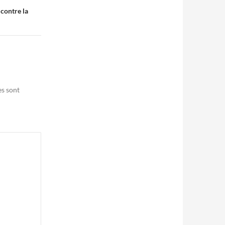
 contre la
es sont