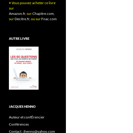
• Vous pouvez acheter ce livre
sur
Amazon.fr,
sur
Chapitre.com,
sur
Decitre.fr,
ou sur
Fnac.com
AUTRE LIVRE
JACQUES HENNO
Auteur et confÉrencier
Conférences
Contact : jhenno@yahoo.com