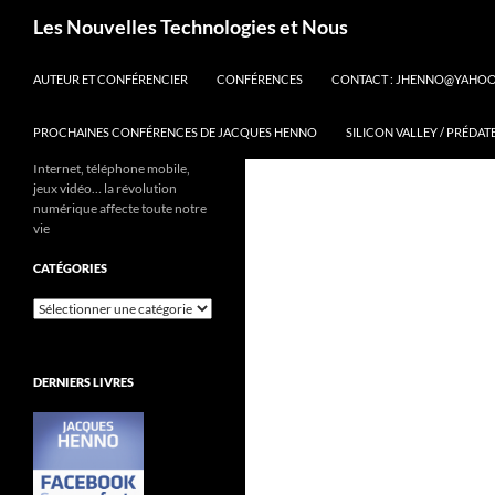
Aller
Recherche
Les Nouvelles Technologies et Nous
au
contenu
AUTEUR ET CONFÉRENCIER
CONFÉRENCES
CONTACT : JHENNO@YAHO
PROCHAINES CONFÉRENCES DE JACQUES HENNO
SILICON VALLEY / PRÉDAT
Internet, téléphone mobile,
jeux vidéo… la révolution
numérique affecte toute notre
vie
CATÉGORIES
Catégories
DERNIERS LIVRES