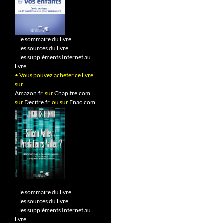
•
le sommaire du livre
•
les sources du livre
•
les suppléments Internet au
livre
• Vous pouvez acheter ce livre
sur
Amazon.fr,
sur
Chapitre.com,
sur
Decitre.fr,
ou sur
Fnac.com
•
le sommaire du livre
•
les sources du livre
•
les suppléments Internet au
livre