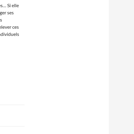
s… Si elle
ger ses
s
elever ces
ndividuels