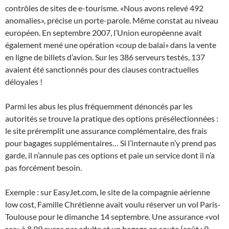
contrôles de sites de e-tourisme. «Nous avons relevé 492
anomalies», précise un porte-parole. Même constat au niveau
européen. En septembre 2007, l’Union européenne avait
également mené une opération «coup de balai» dans la vente
en ligne de billets d’avion. Sur les 386 serveurs testés, 137
avaient été sanctionnés pour des clauses contractuelles
déloyales !
Parmi les abus les plus fréquemment dénoncés par les
autorités se trouve la pratique des options présélectionnées :
le site préremplit une assurance complémentaire, des frais
pour bagages supplémentaires… Si l’internaute n’y prend pas
garde, il n’annule pas ces options et paie un service dont il n’a
pas forcément besoin.
Exemple : sur EasyJet.com, le site de la compagnie aérienne
low cost, Famille Chrétienne avait voulu réserver un vol Paris-
Toulouse pour le dimanche 14 septembre. Une assurance «vol
sec» à 8,99 euros par adulte et un bagage en soute (coût : 9