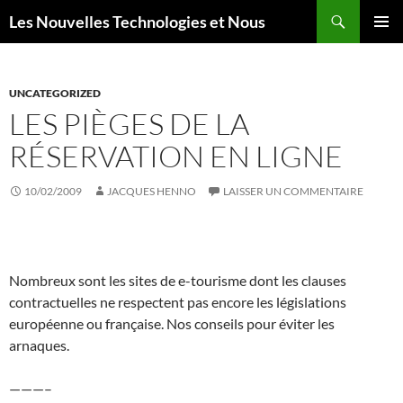
Aller
Recherche
Les Nouvelles Technologies et Nous
au
MENU
contenu
PRINCI
UNCATEGORIZED
LES PIÈGES DE LA
RÉSERVATION EN LIGNE
10/02/2009
JACQUES HENNO
LAISSER UN COMMENTAIRE
Nombreux sont les sites de e-tourisme dont les clauses
contractuelles ne respectent pas encore les législations
européenne ou française. Nos conseils pour éviter les
arnaques.
———–