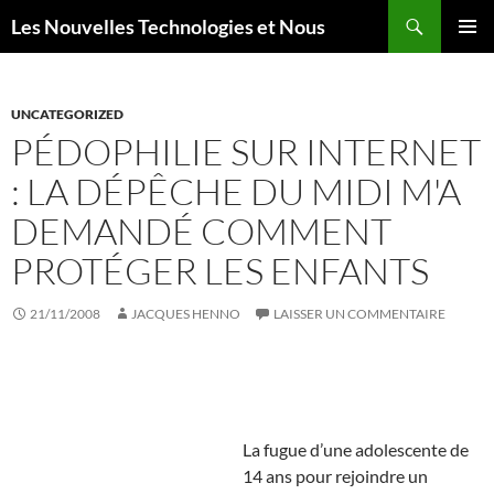
Aller
Recherche
Les Nouvelles Technologies et Nous
au
MENU
contenu
PRINCI
UNCATEGORIZED
PÉDOPHILIE SUR INTERNET
: LA DÉPÊCHE DU MIDI M'A
DEMANDÉ COMMENT
PROTÉGER LES ENFANTS
21/11/2008
JACQUES HENNO
LAISSER UN COMMENTAIRE
La fugue d’une adolescente de
14 ans pour rejoindre un