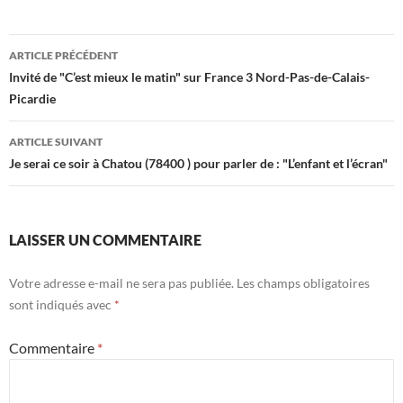
Navigation
ARTICLE PRÉCÉDENT
des
Invité de "C’est mieux le matin" sur France 3 Nord-Pas-de-Calais-
Picardie
articles
ARTICLE SUIVANT
Je serai ce soir à Chatou (78400 ) pour parler de : "L’enfant et l’écran"
LAISSER UN COMMENTAIRE
Votre adresse e-mail ne sera pas publiée.
Les champs obligatoires
sont indiqués avec
*
Commentaire
*