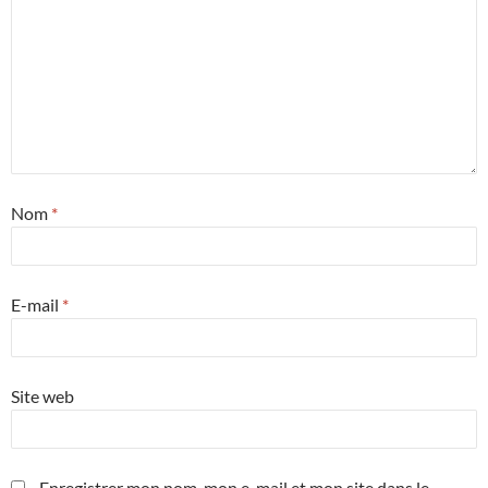
Nom
*
E-mail
*
Site web
Enregistrer mon nom, mon e-mail et mon site dans le