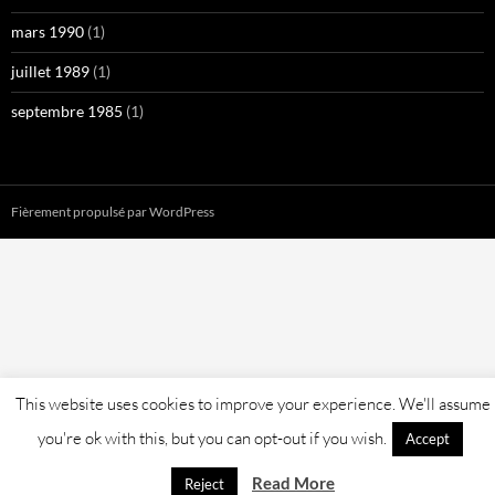
mars 1990
(1)
juillet 1989
(1)
septembre 1985
(1)
Fièrement propulsé par WordPress
This website uses cookies to improve your experience. We'll assume
you're ok with this, but you can opt-out if you wish.
Accept
Read More
Reject