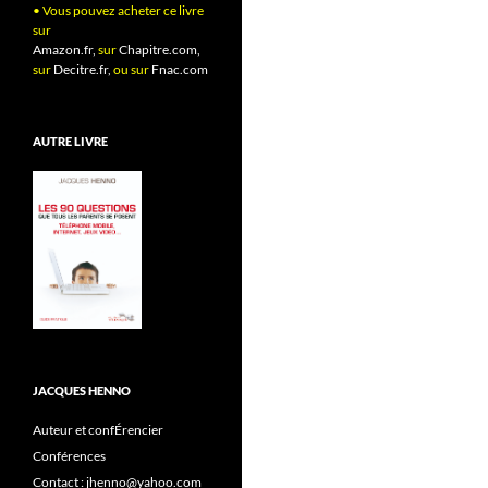
• Vous pouvez acheter ce livre
sur
Amazon.fr,
sur
Chapitre.com,
sur
Decitre.fr,
ou sur
Fnac.com
AUTRE LIVRE
JACQUES HENNO
Auteur et confÉrencier
Conférences
Contact : jhenno@yahoo.com