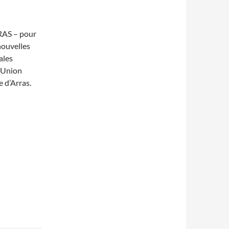
RRAS – pour
nouvelles
ales
 (Union
e d’Arras.