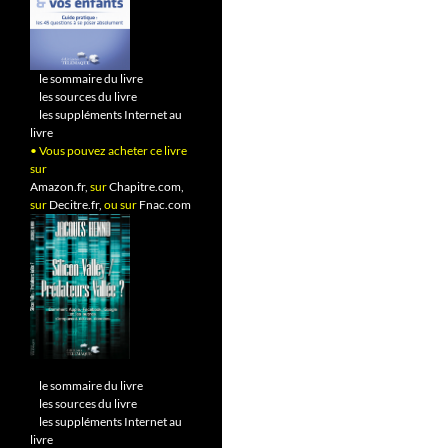
•
le sommaire du livre
•
les sources du livre
•
les suppléments Internet au
livre
• Vous pouvez acheter ce livre
sur
Amazon.fr,
sur
Chapitre.com,
sur
Decitre.fr,
ou sur
Fnac.com
•
le sommaire du livre
•
les sources du livre
•
les suppléments Internet au
livre