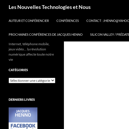
Aller
Recherche
Les Nouvelles Technologies et Nous
au
contenu
AUTEUR ET CONFÉRENCIER
CONFÉRENCES
CONTACT : JHENNO@YAHO
PROCHAINES CONFÉRENCES DE JACQUES HENNO
SILICON VALLEY / PRÉDAT
Internet, téléphone mobile,
jeux vidéo… la révolution
numérique affecte toute notre
vie
CATÉGORIES
Catégories
DERNIERS LIVRES